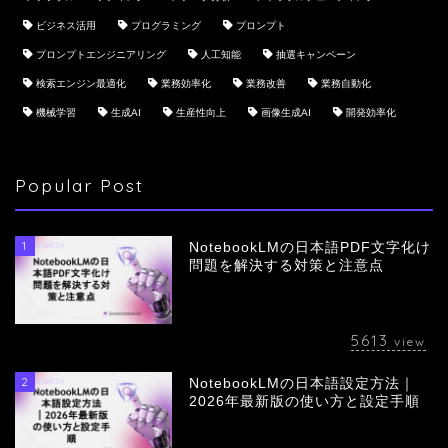
ビジネス活用
プログラミング
プロンプト
プロンプトエンジニアリング
人工知能
抽選キャンペーン
検索エンジン最適化
業務効率化
業務改善
業務自動化
機械学習
生成AI
生産性向上
画像生成AI
開発効率化
Popular Post
1
NotebookLMの日本語PDF文字化け
問題を解決する対策と注意点
5613
view
2
NotebookLMの日本語設定方法｜
会社概要
2026年最新版の使い方と設定手順