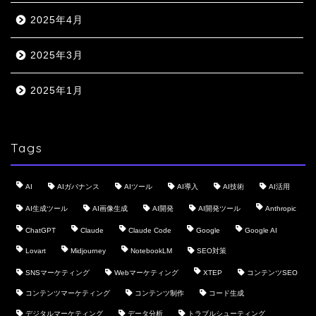
2025年4月
2025年3月
2025年1月
Tags
AI
AIガバナンス
AIツール
AI導入
AI技術
AI活用
AI生成ツール
AI画像生成
AI開発
AI開発ツール
Anthropic
ChatGPT
Claude
Claude Code
Google
Google AI
Lovart
Midjourney
NotebookLM
SEO対策
SNSマーケティング
Webマーケティング
XTEP
コンテンツSEO
コンテンツマーケティング
コンテンツ制作
コード生成
デジタルマーケティング
データ分析
トラブルシューティング