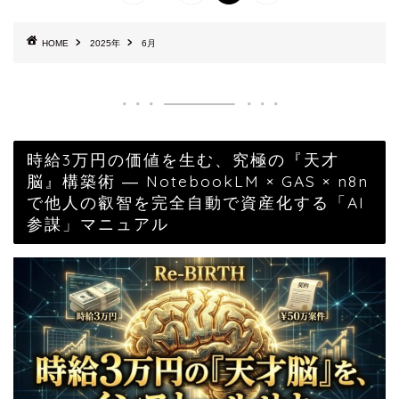
HOME
2025年
6月
時給3万円の価値を生む、究極の『天才
脳』構築術 ― NotebookLM × GAS × n8n
で他人の叡智を完全自動で資産化する「AI
参謀」マニュアル