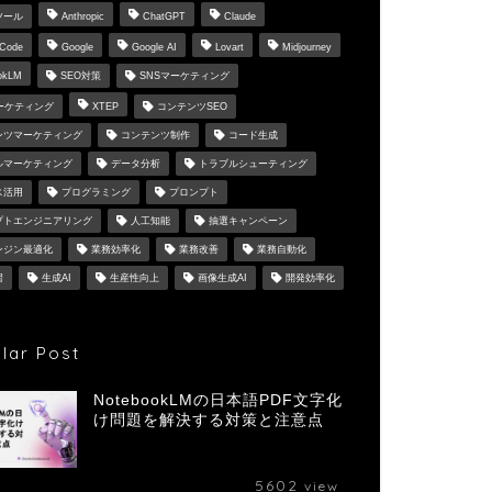
ツール
Anthropic
ChatGPT
Claude
 Code
Google
Google AI
Lovart
Midjourney
okLM
SEO対策
SNSマーケティング
マーケティング
XTEP
コンテンツSEO
ンツマーケティング
コンテンツ制作
コード生成
ルマーケティング
データ分析
トラブルシューティング
ス活用
プログラミング
プロンプト
プトエンジニアリング
人工知能
抽選キャンペーン
ンジン最適化
業務効率化
業務改善
業務自動化
習
生成AI
生産性向上
画像生成AI
開発効率化
lar Post
NotebookLMの日本語PDF文字化
け問題を解決する対策と注意点
5602
view