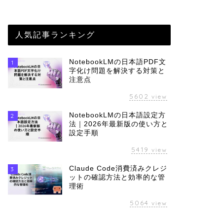
人気記事ランキング
NotebookLMの日本語PDF文
1
字化け問題を解決する対策と
注意点
5602
view
NotebookLMの日本語設定方
2
法｜2026年最新版の使い方と
設定手順
5419
view
Claude Code消費済みクレジ
3
ットの確認方法と効率的な管
理術
5064
view