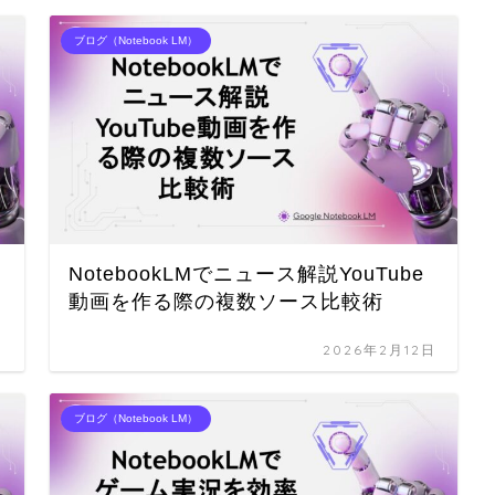
ブログ（Notebook LM）
NotebookLMでニュース解説YouTube
動画を作る際の複数ソース比較術
日
2026年2月12日
ブログ（Notebook LM）