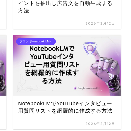
イントを抽出し広告文を自動生成する
方法
日
2026年2月12日
ブログ（Notebook LM）
NotebookLMでYouTubeインタビュー
用質問リストを網羅的に作成する方法
日
2026年2月12日