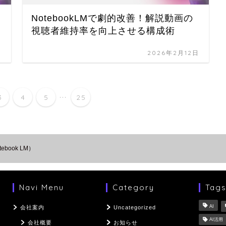
NotebookLMで劇的改善！解説動画の
視聴者維持率を向上させる構成術
日
2026年2月12日
...
3
4
5
25
ebook LM）
Navi Menu
Category
Tag
AI
会社案内
Uncategorized
AI活用
会社概要
お知らせ