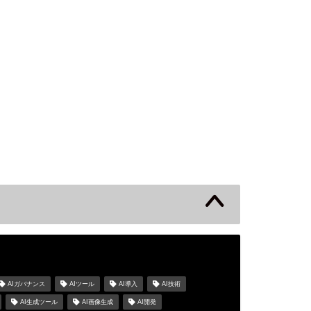
s
AIガバナンス
AIツール
AI導入
AI技術
AI生成ツール
AI画像生成
AI開発