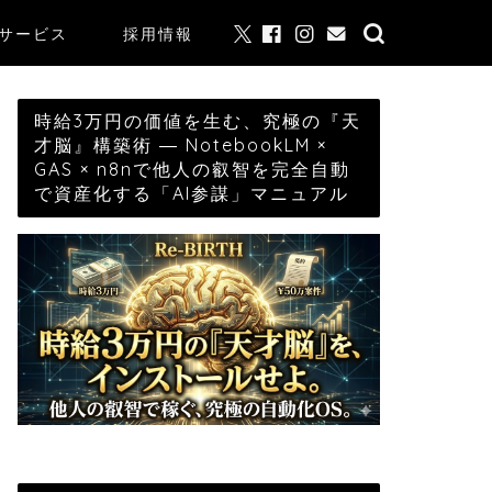
サービス
採用情報
時給3万円の価値を生む、究極の『天
才脳』構築術 ― NotebookLM ×
GAS × n8nで他人の叡智を完全自動
で資産化する「AI参謀」マニュアル