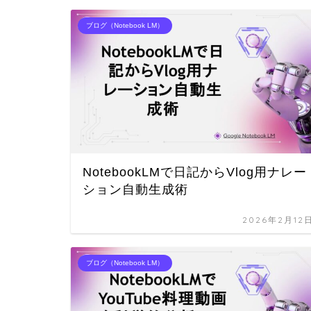
ブログ（Notebook LM）
NotebookLMで日記からVlog用ナレー
ション自動生成術
2026年2月12
ブログ（Notebook LM）