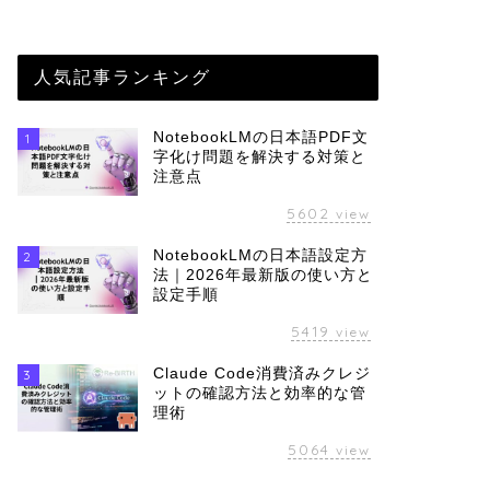
人気記事ランキング
NotebookLMの日本語PDF文
1
字化け問題を解決する対策と
注意点
5602
view
NotebookLMの日本語設定方
2
法｜2026年最新版の使い方と
設定手順
5419
view
Claude Code消費済みクレジ
3
ットの確認方法と効率的な管
理術
5064
view