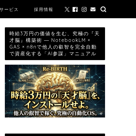
サービス
採用情報
時給3万円の価値を生む、究極の『天
才脳』構築術 ― NotebookLM ×
GAS × n8nで他人の叡智を完全自動
で資産化する「AI参謀」マニュアル