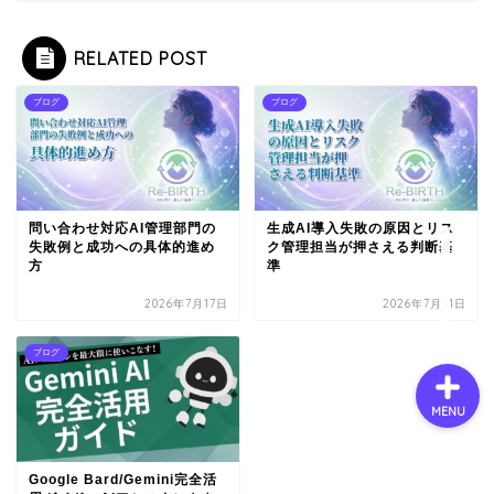
RELATED POST
会社概要
ブログ
ブログ
サービス
採用情報
問い合わせ対応AI管理部門の
生成AI導入失敗の原因とリス
失敗例と成功への具体的進め
ク管理担当が押さえる判断基
お問い合わせ
方
準
2026年7月17日
2026年7月31日
ブログ
MENU
Google Bard/Gemini完全活