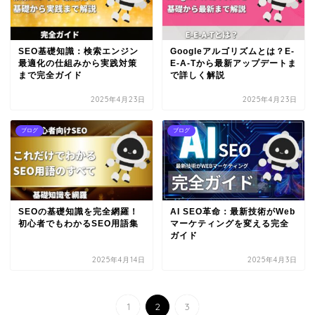
SEO基礎知識：検索エンジン
Googleアルゴリズムとは？E-
最適化の仕組みから実践対策
E-A-Tから最新アップデートま
まで完全ガイド
で詳しく解説
2025年4月23日
2025年4月23日
ブログ
ブログ
SEOの基礎知識を完全網羅！
AI SEO革命：最新技術がWeb
初心者でもわかるSEO用語集
マーケティングを変える完全
ガイド
2025年4月14日
2025年4月3日
1
2
3