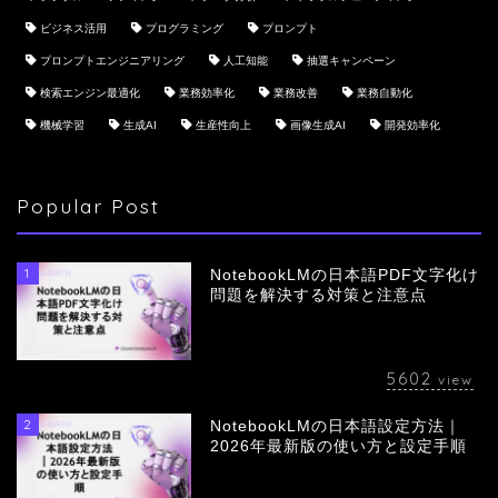
ビジネス活用
プログラミング
プロンプト
プロンプトエンジニアリング
人工知能
抽選キャンペーン
検索エンジン最適化
業務効率化
業務改善
業務自動化
機械学習
生成AI
生産性向上
画像生成AI
開発効率化
Popular Post
1
NotebookLMの日本語PDF文字化け
問題を解決する対策と注意点
5602
view
2
NotebookLMの日本語設定方法｜
会社概要
2026年最新版の使い方と設定手順