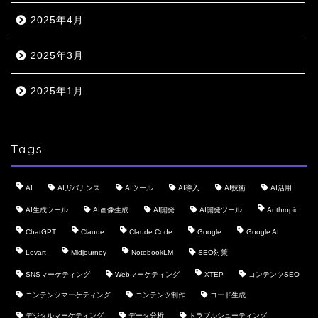
2025年4月
2025年3月
2025年1月
Tags
AI
AIガバナンス
AIツール
AI導入
AI技術
AI活用
AI生成ツール
AI画像生成
AI開発
AI開発ツール
Anthropic
ChatGPT
Claude
Claude Code
Google
Google AI
Lovart
Midjourney
NotebookLM
SEO対策
SNSマーケティング
Webマーケティング
XTEP
コンテンツSEO
コンテンツマーケティング
コンテンツ制作
コード生成
デジタルマーケティング
データ分析
トラブルシューティング