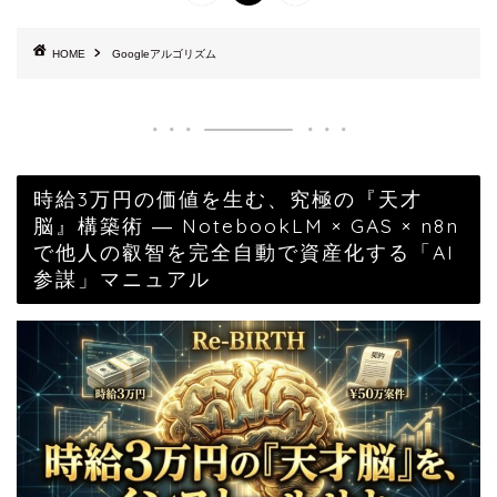
HOME
Googleアルゴリズム
時給3万円の価値を生む、究極の『天才
脳』構築術 ― NotebookLM × GAS × n8n
で他人の叡智を完全自動で資産化する「AI
参謀」マニュアル