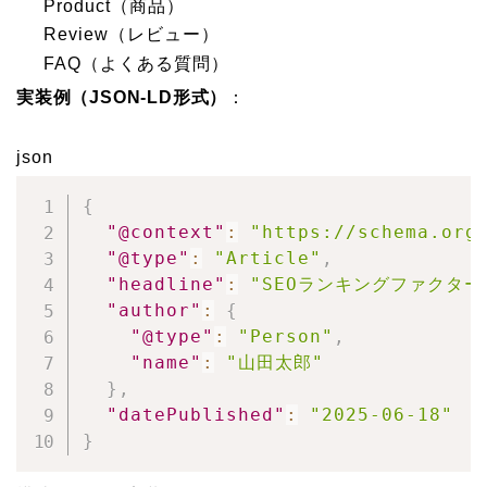
Product（商品）
Review（レビュー）
FAQ（よくある質問）
実装例（JSON-LD形式）
：
json
{
"@context"
:
"https://schema.org
"@type"
:
"Article"
,
"headline"
:
"SEOランキングファクター
"author"
:
{
"@type"
:
"Person"
,
"name"
:
"山田太郎"
}
,
"datePublished"
:
"2025-06-18"
}