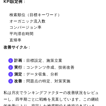
KPI設定例
：
検索順位（目標キーワード）
オーガニック流入数
コンバージョン率
平均滞在時間
直帰率
改善サイクル
：
計画
：目標設定、施策立案
実行
：コンテンツ作成、技術改善
測定
：データ収集、分析
改善
：問題点の特定、対策実施
私は月次でランキングファクターの改善状況をレビュ
ーし、四半期ごとに戦略を見直しています。この継続
的改善により、安定した検索順位を維持できていま