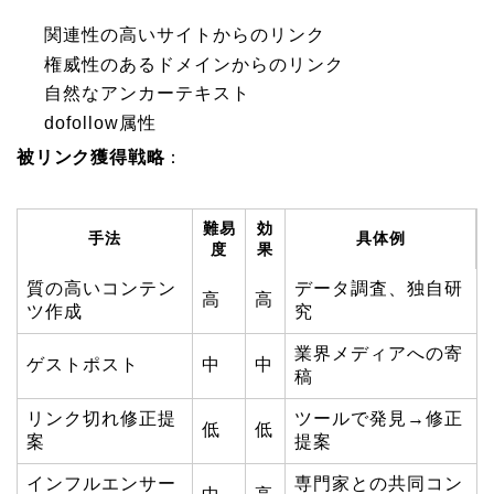
関連性の高いサイトからのリンク
権威性のあるドメインからのリンク
自然なアンカーテキスト
dofollow属性
被リンク獲得戦略
：
難易
効
手法
具体例
度
果
質の高いコンテン
データ調査、独自研
高
高
ツ作成
究
業界メディアへの寄
ゲストポスト
中
中
稿
リンク切れ修正提
ツールで発見→修正
低
低
案
提案
インフルエンサー
専門家との共同コン