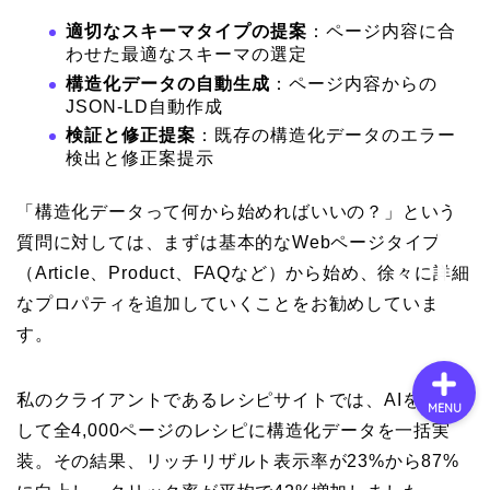
適切なスキーマタイプの提案
：ページ内容に合
わせた最適なスキーマの選定
会社概要
構造化データの自動生成
：ページ内容からの
JSON-LD自動作成
検証と修正提案
：既存の構造化データのエラー
サービス
検出と修正案提示
採用情報
「構造化データって何から始めればいいの？」という
質問に対しては、まずは基本的なWebページタイプ
お問い合わせ
（Article、Product、FAQなど）から始め、徐々に詳細
なプロパティを追加していくことをお勧めしていま
す。
私のクライアントであるレシピサイトでは、AIを活用
MENU
して全4,000ページのレシピに構造化データを一括実
装。その結果、リッチリザルト表示率が23%から87%