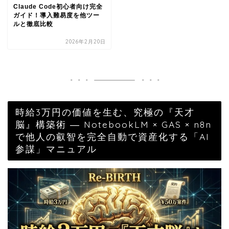
Claude Code初心者向け完全
ガイド！導入難易度を他ツー
ルと徹底比較
2026年2月20日
時給3万円の価値を生む、究極の『天才
脳』構築術 ― NotebookLM × GAS × n8n
で他人の叡智を完全自動で資産化する「AI
参謀」マニュアル