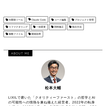
AI開発ツール
Claude Code
コード編集
プロジェクト管理
リファクタリング
一括変更
同時修正
指示方法
複数ファイル
開発効率
ABOUT ME
松本大輔
LIXILで磨いた「クオリティーファースト」の哲学とAI
の可能性への情熱を兼ね備えた経営者。2022年の転身