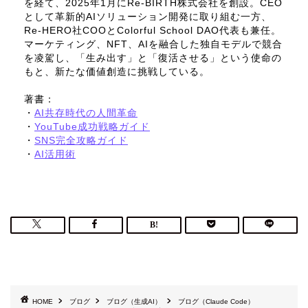
を経て、2025年1月にRe-BIRTH株式会社を創設。CEO
として革新的AIソリューション開発に取り組む一方、
Re-HERO社COOとColorful School DAO代表も兼任。
マーケティング、NFT、AIを融合した独自モデルで競合
を凌駕し、「生み出す」と「復活させる」という使命の
もと、新たな価値創造に挑戦している。
著書：
・
AI共存時代の人間革命
・
YouTube成功戦略ガイド
・
SNS完全攻略ガイド
・
AI活用術
HOME
ブログ
ブログ（生成AI）
ブログ（Claude Code）