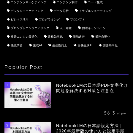
コンテンツマーケティング
コンテンツ制作
コード生成
デジタルマーケティング
データ分析
トラブルシューティング
ビジネス活用
プログラミング
プロンプト
プロンプトエンジニアリング
人工知能
抽選キャンペーン
検索エンジン最適化
業務効率化
業務改善
業務自動化
機械学習
生成AI
生産性向上
画像生成AI
開発効率化
Popular Post
1
NotebookLMの日本語PDF文字化け
問題を解決する対策と注意点
5613
view
2
NotebookLMの日本語設定方法｜
会社概要
2026年最新版の使い方と設定手順