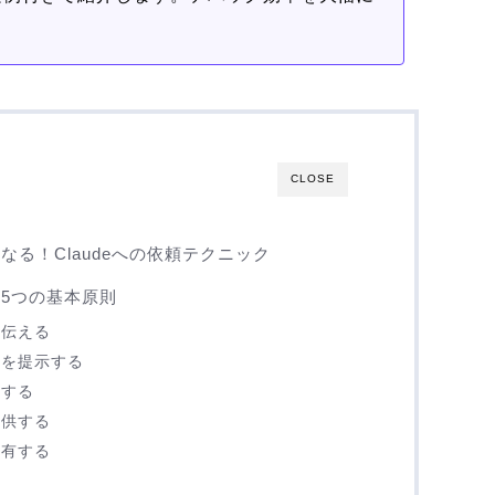
。
CLOSE
になる！Claudeへの依頼テクニック
る5つの基本原則
に伝える
体を提示する
明する
提供する
共有する