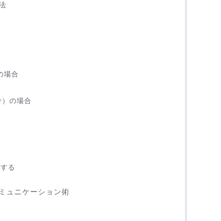
法
）の場合
or）の場合
示する
ミュニケーション術