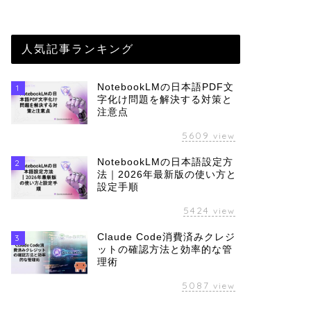
人気記事ランキング
NotebookLMの日本語PDF文
1
字化け問題を解決する対策と
注意点
5609
view
NotebookLMの日本語設定方
2
法｜2026年最新版の使い方と
設定手順
5424
view
Claude Code消費済みクレジ
3
ットの確認方法と効率的な管
理術
5087
view