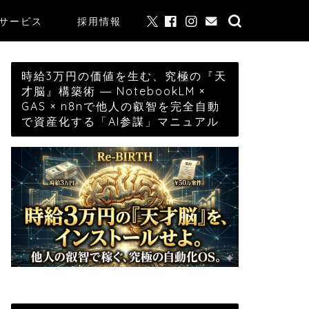
サービス
採用情報
時給3万円の価値を生む、究極の『天
才脳』構築術 ― NotebookLM ×
GAS × n8nで他人の叡智を完全自動
で資産化する「AI参謀」マニュアル