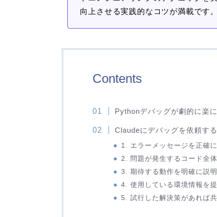
向上させる実践的なコツが満載です
Contents
Pythonデバッグが劇的に楽
Claudeにデバッグを依頼す
1. エラーメッセージを正確
2. 問題が発生するコード全
3. 期待する動作を明確に説
4. 使用している環境情報を
5. 試行した解決策があれば