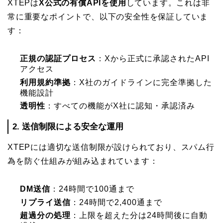
XTEPは
X公式の有償APIを使用
しています。これは非
常に重要なポイントで、以下の安全性を保証していま
す：
正規の認証プロセス
：Xから正式に承認されたAPI
アクセス
利用規約準拠
：X社のガイドラインに完全準拠した
機能設計
透明性
：すべての機能がX社に認知・承認済み
2. 送信制限による安全な運用
XTEPには適切な送信制限が設けられており、スパム行
為を防ぐ仕組みが組み込まれています：
DM送信
：24時間で100通まで
リプライ送信
：24時間で2,400通まで
超過分の処理
：上限を超えた分は24時間後に自動