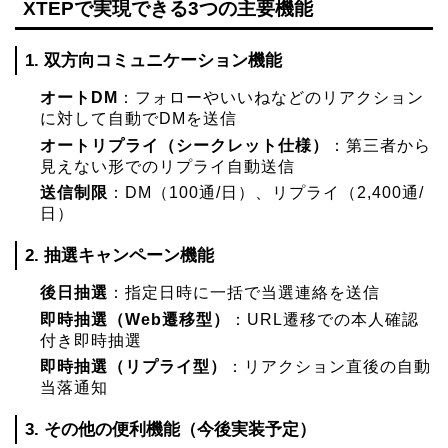
XTEPで実現できる3つの主要機能
1. 双方向コミュニケーション機能
オートDM
：フォローやいいねなどのリアクション
に対して自動でDMを送信
オートリプライ（シークレット仕様）
：第三者から
見えない形でのリプライ自動送信
送信制限
：DM（100通/日）、リプライ（2,400通/
日）
2. 抽選キャンペーン機能
後日抽選
：指定日時に一括で当選連絡を送信
即時抽選（Web遷移型）
：URL遷移での本人確認
付き即時抽選
即時抽選（リプライ型）
：リアクション直後の自動
当落通知
3. その他の便利機能（今後実装予定）