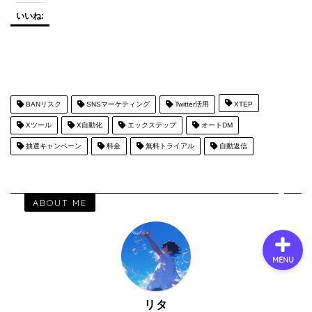
いいね:
会社概要
サービス
BANリスク
SNSマーケティング
Twitter活用
XTEP
採用情報
Xツール
X自動化
エックステップ
オートDM
抽選キャンペーン
料金
無料トライアル
自動返信
お問い合わせ
ABOUT ME
MENU
リタ