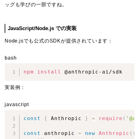
ッグも学びの一部ですね。
JavaScript/Node.js での実装
Node.jsでも公式のSDKが提供されています：
bash
npm
install
 @anthropic-ai/sdk
実装例：
javascript
const
{
 Anthropic 
}
=
require
(
'@a
const
 anthropic 
=
new
Anthropic
(
{