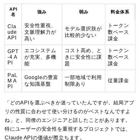
API
強み
弱み
料金体系
名
安全性重視、
トークン
Cla
モデル選択肢が
ude
文脈理解力が
数ベース
比較的少ない
API
高い
課金
エコシステム
コスト高め、と
トークン
GPT
-4 A
が充実、多機
きに安全性に課
数ベース
PI
能
題
課金
PaL
Googleの豊富
一部地域で利用
従量課金
M A
な知識基盤
制限あり
PI
「どのAPIを選ぶべきか迷っていたんですが、結局アプ
リの性質に合わせて使い分けるのがベストなんですよ
ね」と、同僚のエンジニアと話したことがあります。
特にユーザーの安全性を重視するプロジェクトでは、
Claude APIの価値が際立ちます。