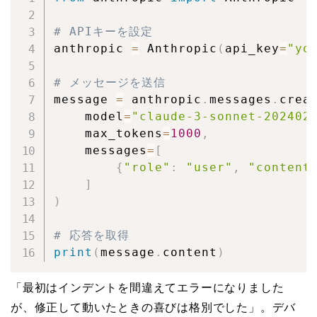
# APIキーを設定
anthropic 
=
 Anthropic
(
api_key
=
"yo
# メッセージを送信
message 
=
 anthropic
.
messages
.
crea
    model
=
"claude-3-sonnet-202402
    max_tokens
=
1000
,
    messages
=
[
{
"role"
:
"user"
,
"content
]
)
# 応答を取得
print
(
message
.
content
)
「最初はインデントを間違えてエラーになりました
が、修正して動いたときの喜びは格別でした」。デバ