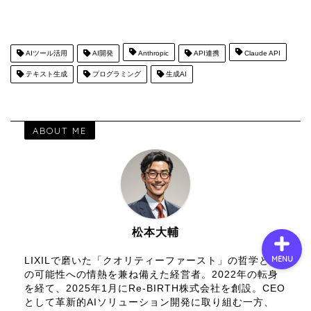
会社概要
AIツール活用
AI開発
Anthropic
API連携
Claude API
テキスト生成
プログラミング
生成AI
サービス
採用情報
ABOUT ME
お問い合わせ
松本大輔
MENU
LIXILで磨いた「クオリティーファースト」の哲学とAI
の可能性への情熱を兼ね備えた経営者。2022年の転身
を経て、2025年1月にRe-BIRTH株式会社を創設。CEO
として革新的AIソリューション開発に取り組む一方、