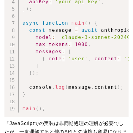
apiKey
:
'your-api-key'
,
}
)
;
async
function
main
(
)
{
const
 message 
=
await
 anthropic
model
:
'claude-3-sonnet-20240
max_tokens
:
1000
,
messages
:
[
{
role
:
'user'
,
content
:
'こ
]
}
)
;
  console
.
log
(
message
.
content
)
;
}
main
(
)
;
「JavaScriptでの実装は非同期処理の理解が必要でし
たが、一度理解すると他のAPIとの連携も容易になりま