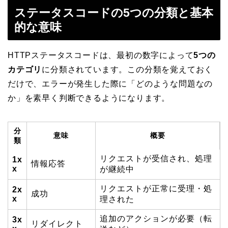
ステータスコードの5つの分類と基本
的な意味
HTTPステータスコードは、最初の数字によって
5つの
カテゴリ
に分類されています。この分類を覚えておく
だけで、エラーが発生した際に「どのような問題なの
か」を素早く判断できるようになります。
分
意味
概要
類
リクエストが受信され、処理
1x
情報応答
x
が継続中
リクエストが正常に受理・処
2x
成功
x
理された
追加のアクションが必要（転
3x
リダイレクト