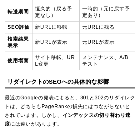
恒久的（戻る予
一時的（元に戻す予
転送期間
定なし）
定あり）
SEO評価
新URLに移転
元URLに残る
検索結果
新URLが表示
元URLが表示
表示
サイト移転、UR
メンテナンス、A/B
使用場面
L変更
テスト
リダイレクトのSEOへの具体的な影響
最近のGoogleの発表によると、301と302のリダイレク
トは、どちらもPageRankの損失にはつながらないと
されています。しかし、
インデックスの切り替わり速
度
には違いがあります。