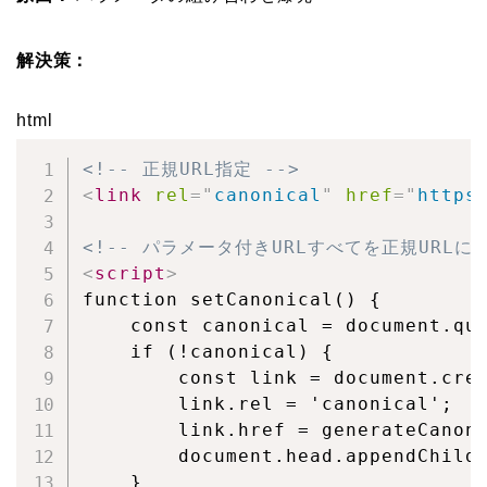
解決策：
html
<!-- 正規URL指定 -->
<
link
rel
=
"
canonical
"
href
=
"
https
<!-- パラメータ付きURLすべてを正規URLに統
<
script
>
function setCanonical() {

    const canonical = document.que
    if (!canonical) {

        const link = document.crea
        link.rel = 'canonical';

        link.href = generateCanoni
        document.head.appendChild(
    }
