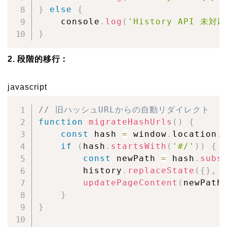
}
else
{
    console
.
log
(
'History API 未対
}
2. 段階的移行：
javascript
// 旧ハッシュURLからの自動リダイレクト
function
migrateHashUrls
(
)
{
const
 hash 
=
 window
.
location
.
if
(
hash
.
startsWith
(
'#/'
)
)
{
const
 newPath 
=
 hash
.
subs
        history
.
replaceState
(
{
}
,
updatePageContent
(
newPath
}
}