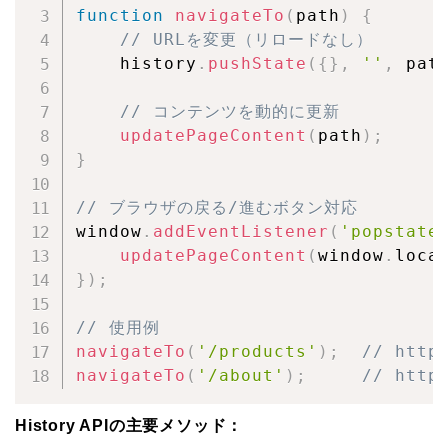
function
navigateTo
(
path
)
{
// URLを変更（リロードなし）
    history
.
pushState
(
{
}
,
''
,
 pat
// コンテンツを動的に更新
updatePageContent
(
path
)
;
}
// ブラウザの戻る/進むボタン対応
window
.
addEventListener
(
'popstate
updatePageContent
(
window
.
loca
}
)
;
// 使用例
navigateTo
(
'/products'
)
;
// http
navigateTo
(
'/about'
)
;
// http
History APIの主要メソッド：