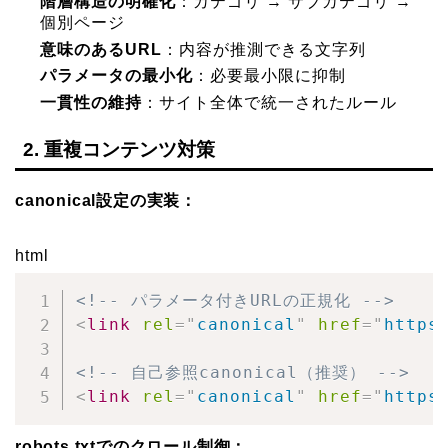
階層構造の明確化
：カテゴリ → サブカテゴリ →
個別ページ
意味のあるURL
：内容が推測できる文字列
パラメータの最小化
：必要最小限に抑制
一貫性の維持
：サイト全体で統一されたルール
2. 重複コンテンツ対策
canonical設定の実装：
html
<!-- パラメータ付きURLの正規化 -->
<
link
rel
=
"
canonical
"
href
=
"
https
<!-- 自己参照canonical（推奨） -->
<
link
rel
=
"
canonical
"
href
=
"
https
robots.txtでのクロール制御：