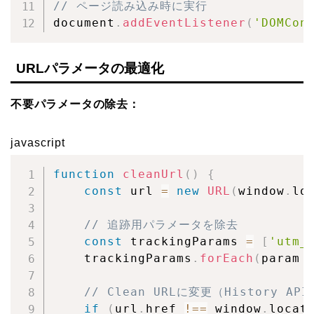
// ページ読み込み時に実行
document
.
addEventListener
(
'DOMCon
URLパラメータの最適化
不要パラメータの除去：
javascript
function
cleanUrl
(
)
{
const
 url 
=
new
URL
(
window
.
lo
// 追跡用パラメータを除去
const
 trackingParams 
=
[
'utm_
    trackingParams
.
forEach
(
param
// Clean URLに変更（History AP
if
(
url
.
href 
!==
 window
.
locat