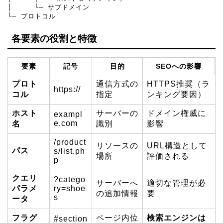
│     └─ サブドメイン

└─ プロトコル
各要素の役割と特徴
要素
記号
目的
SEOへの影響
プロト
通信方式の
HTTPS推奨（ラ
https://
コル
指定
ンキング要因）
ホスト
サーバーの
ドメイン権威に
exampl
e.com
名
識別
影響
/product
リソースの
URL構造として
パス
s/list.ph
場所
評価される
p
クエリ
?catego
サーバーへ
適切な管理が必
パラメ
ry=shoe
の追加情報
要
s
ータ
フラグ
ページ内位
検索エンジンは
#section