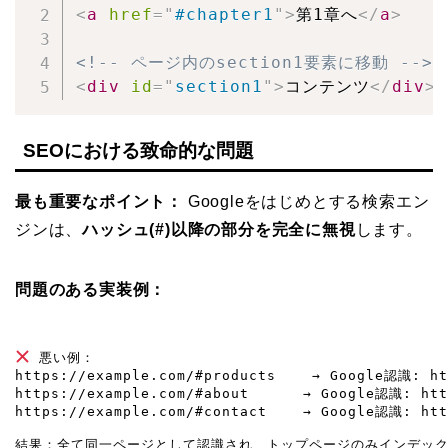
<
a
href
=
"
#chapter1
"
>
第1章へ
</
a
>
<!-- ページ内のsection1要素に移動 -->
<
div
id
=
"
section1
"
>
コンテンツ
</
div
>
SEOにおける致命的な問題
最も重要なポイント：
Googleをはじめとする検索エン
ジンは、
ハッシュ(#)以降の部分を完全に無視
します。
問題のある実装例：
 悪い例：

https://example.com/#products    → Google認識: htt
https://example.com/#about      → Google認識: http
https://example.com/#contact    → Google認識: http
結果：全て同一ページとして認識され、トップページのみインデッ