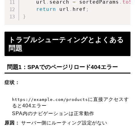
    url
.
search 
=
 sortedParams
.
toS
return
 url
.
href
;
}
トラブルシューティングとよくある
問題
問題1：SPAでのページリロード404エラー
症状：
に直接アクセスす
https://example.com/products
ると404エラー
SPA内のナビゲーションは正常動作
原因：
サーバー側にルーティング設定がない