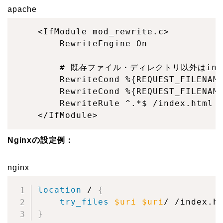
apache
<IfModule mod_rewrite.c>

    RewriteEngine On

    # 既存ファイル・ディレクトリ以外はinde
    RewriteCond %{REQUEST_FILENAME
    RewriteCond %{REQUEST_FILENAME
    RewriteRule ^.*$ /index.html [
</IfModule>
Nginxの設定例：
nginx
location
 /
{
try_files
$uri
$uri
/ /index.h
}