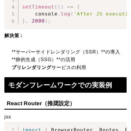
setTimeout
(
(
)
=>
{
    console
.
log
(
'After JS executi
}
,
2000
)
;
解決策：
**サーバーサイドレンダリング（SSR）**の導入
**静的生成（SSG）**の活用
プリレンダリング
サービスの利用
モダンフレームワークでの実装例
React Router（推奨設定）
jsx
import
{
 BrowserRouter
,
 Routes
,
 R