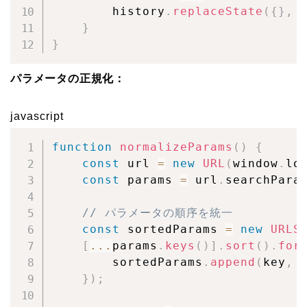
        history
.
replaceState
(
{
}
,
}
}
パラメータの正規化：
javascript
function
normalizeParams
(
)
{
const
 url 
=
new
URL
(
window
.
lo
const
 params 
=
 url
.
searchPara
// パラメータの順序を統一
const
 sortedParams 
=
new
URLS
[
...
params
.
keys
(
)
]
.
sort
(
)
.
for
        sortedParams
.
append
(
key
,
 
}
)
;