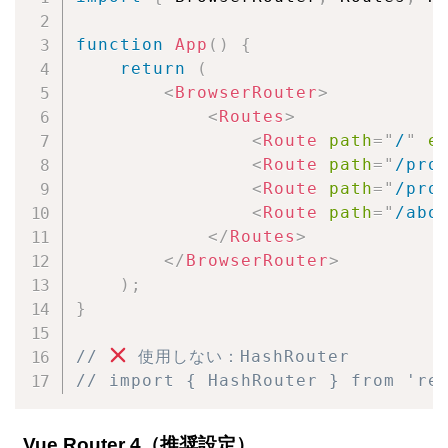
function
App
(
)
{
return
(
<
BrowserRouter
>
<
Routes
>
<
Route
path
=
"
/
"
e
<
Route
path
=
"
/pro
<
Route
path
=
"
/pro
<
Route
path
=
"
/abo
</
Routes
>
</
BrowserRouter
>
)
;
}
// 
 使用しない：HashRouter
// import { HashRouter } from 're
Vue Router 4（推奨設定）