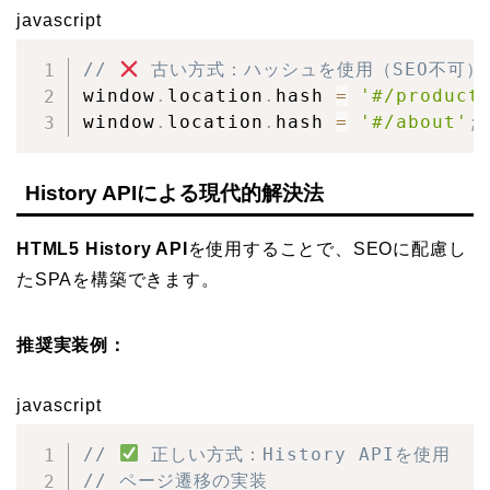
javascript
// 
 古い方式：ハッシュを使用（SEO不可）
window
.
location
.
hash 
=
'#/product
window
.
location
.
hash 
=
'#/about'
;
History APIによる現代的解決法
HTML5 History API
を使用することで、SEOに配慮し
たSPAを構築できます。
推奨実装例：
javascript
// 
 正しい方式：History APIを使用
// ページ遷移の実装