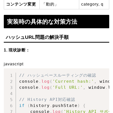
コンテンツ変更
「動的」
category, q
実装時の具体的な対策方法
ハッシュURL問題の解決手順
1. 現状診断：
javascript
// ハッシュベースルーティングの確認
console
.
log
(
'Current hash:'
,
 wind
console
.
log
(
'Full URL:'
,
 window
.
l
// History API対応確認
if
(
history
.
pushState
)
{
    console
.
log
(
'History API サポ