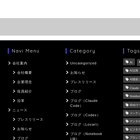
Navi Menu
Category
Tag
AI
会社案内
Uncategorized
AI活用
会社概要
お知らせ
AI開発
企業理念
プレスリリース
Claude
役員紹介
ブログ
Notebo
沿革
ブログ（Claude
Web
Code）
ニュース
コンテ
ブログ（Codex）
プレスリリース
デジタ
ブログ（Lovart）
お知らせ
ビジネ
ブログ（Notebook
プロン
ブログ
LM）