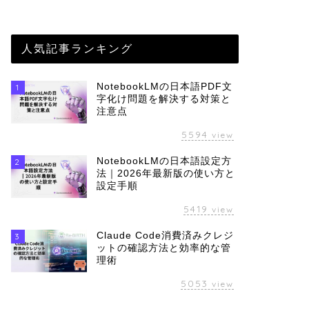
人気記事ランキング
NotebookLMの日本語PDF文
1
字化け問題を解決する対策と
注意点
5594
view
NotebookLMの日本語設定方
2
法｜2026年最新版の使い方と
設定手順
5419
view
Claude Code消費済みクレジ
3
ットの確認方法と効率的な管
理術
5053
view