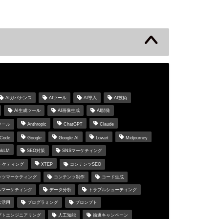
s
AIガバナンス
AIツール
AI導入
AI技術
AI生成ツール
AI画像生成
AI開発
ツール
Anthropic
ChatGPT
Claude
 Code
Google
Google AI
Lovart
Midjourney
okLM
SEO対策
SNSマーケティング
マーケティング
XTEP
コンテンツSEO
ンツマーケティング
コンテンツ制作
コード生成
ルマーケティング
データ分析
トラブルシューティング
ス活用
プログラミング
プロンプト
プトエンジニアリング
人工知能
抽選キャンペーン