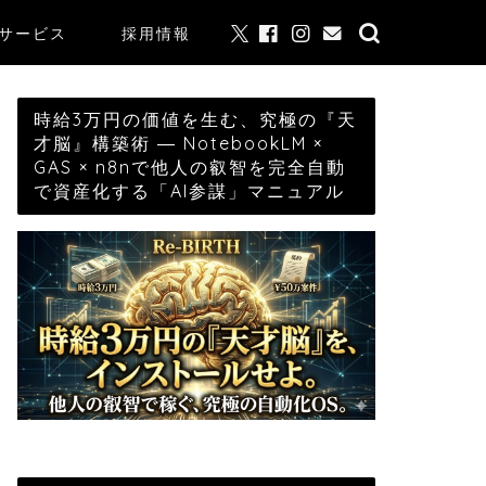
サービス
採用情報
時給3万円の価値を生む、究極の『天
才脳』構築術 ― NotebookLM ×
GAS × n8nで他人の叡智を完全自動
で資産化する「AI参謀」マニュアル