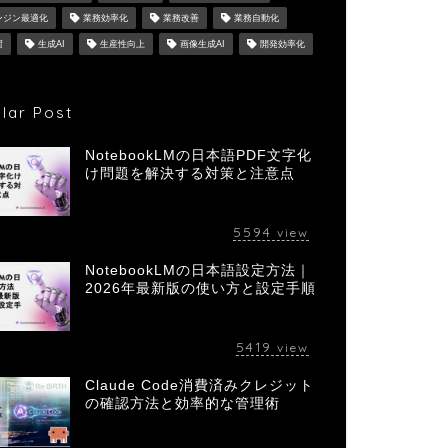
ンジン最適化
業務効率化
業務改善
業務自動化
習
生成AI
生産性向上
画像生成AI
開発効率化
lar Post
NotebookLMの日本語PDF文字化
け問題を解決する対策と注意点
5594
view
NotebookLMの日本語設定方法｜
2026年最新版の使い方と設定手順
5419
view
Claude Code消費済みクレジット
の確認方法と効率的な管理術