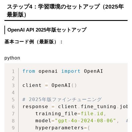
ステップ4：学習環境のセットアップ（2025年
最新版）
OpenAI API 2025年版セットアップ
基本コード例（最新版）：
python
from
 openai 
import
 OpenAI

client 
=
 OpenAI
(
)
# 2025年版ファインチューニング
response 
=
 client
.
fine_tuning
.
job
    training_file
=
file
.
id
,
    model
=
"gpt-4o-2024-08-06"
,
#
    hyperparameters
=
{