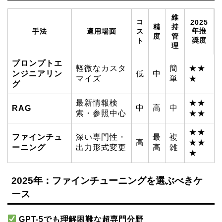
維
コ
2025
精
持
年推
手法
適用場面
ス
度
管
奨度
ト
理
プロンプトエ
軽微なカスタ
簡
★★
ンジニアリン
低
中
マイズ
単
★
グ
最新情報検
★★
中
高
中
RAG
索・参照中心
★★
★★
ファインチュ
深い専門性・
最
複
高
★★
ーニング
出力形式変更
高
雑
★
2025年：ファインチューニングを選ぶべきケ
ース
GPT-5でも理解困難な超専門分野