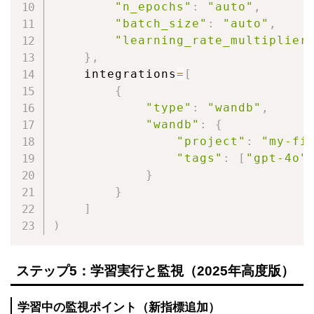
"n_epochs"
:
"auto"
,
"batch_size"
:
"auto"
,
"learning_rate_multiplier
}
,
    integrations
=
[
{
"type"
:
"wandb"
,
"wandb"
:
{
"project"
:
"my-fi
"tags"
:
[
"gpt-4o"
}
}
]
)
ステップ5：学習実行と監視（2025年高度版）
学習中の監視ポイント（新指標追加）