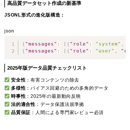
高品質データセット作成の新基準
JSONL形式の進化版構造：
json
{
"messages"
:
[
{
"role"
:
"system"
,
{
"messages"
:
[
{
"role"
:
"user"
,
"c
2025年版データ品質チェックリスト
安全性
：有害コンテンツの除去
多様性
：バイアス回避のための多角的データ
時事性
：2025年の最新動向反映
法的適合性
：データ保護法規準拠
品質保証
：人間による専門家レビュー必須