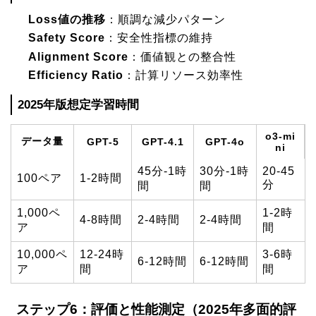
Loss値の推移
：順調な減少パターン
Safety Score
：安全性指標の維持
Alignment Score
：価値観との整合性
Efficiency Ratio
：計算リソース効率性
2025年版想定学習時間
o3-mi
データ量
GPT-5
GPT-4.1
GPT-4o
ni
45分-1時
30分-1時
20-45
100ペア
1-2時間
分
間
間
1,000ペ
1-2時
4-8時間
2-4時間
2-4時間
ア
間
10,000ペ
12-24時
3-6時
6-12時間
6-12時間
ア
間
間
ステップ6：評価と性能測定（2025年多面的評