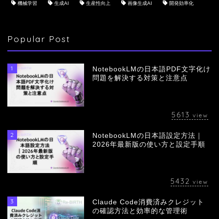
機械学習
生成AI
生産性向上
画像生成AI
開発効率化
Popular Post
1
NotebookLMの日本語PDF文字化け
問題を解決する対策と注意点
5613
view
2
NotebookLMの日本語設定方法｜
会社概要
2026年最新版の使い方と設定手順
サービス
5432
view
採用情報
3
Claude Code消費済みクレジット
の確認方法と効率的な管理術