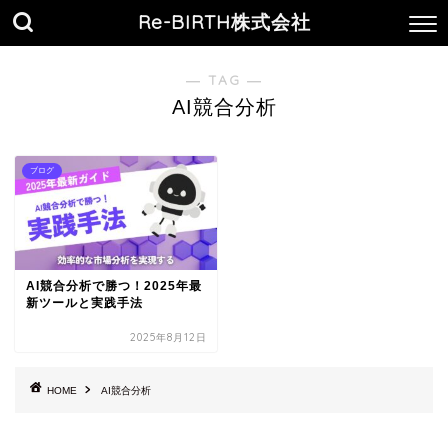
Re-BIRTH株式会社
― TAG ―
AI競合分析
ブログ
AI競合分析で勝つ！2025年最
新ツールと実践手法
2025年8月12日
HOME
AI競合分析