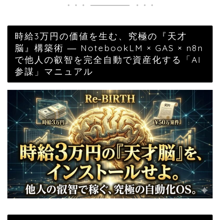
時給3万円の価値を生む、究極の『天才
脳』構築術 ― NotebookLM × GAS × n8n
で他人の叡智を完全自動で資産化する「AI
参謀」マニュアル