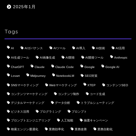
2025年1月
Tags
AI
AIガバナンス
AIツール
AI導入
AI技術
AI活用
AI生成ツール
AI画像生成
AI開発
AI開発ツール
Anthropic
ChatGPT
Claude
Claude Code
Google
Google AI
Lovart
Midjourney
NotebookLM
SEO対策
SNSマーケティング
Webマーケティング
XTEP
コンテンツSEO
コンテンツマーケティング
コンテンツ制作
コード生成
デジタルマーケティング
データ分析
トラブルシューティング
ビジネス活用
プログラミング
プロンプト
プロンプトエンジニアリング
人工知能
抽選キャンペーン
検索エンジン最適化
業務効率化
業務改善
業務自動化