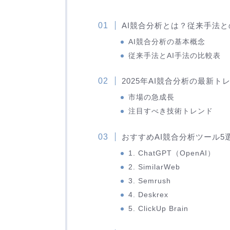
AI競合分析とは？従来手法
AI競合分析の基本概念
従来手法とAI手法の比較表
2025年AI競合分析の最新ト
市場の急成長
注目すべき技術トレンド
おすすめAI競合分析ツール5選
1. ChatGPT（OpenAI）
2. SimilarWeb
3. Semrush
4. Deskrex
5. ClickUp Brain