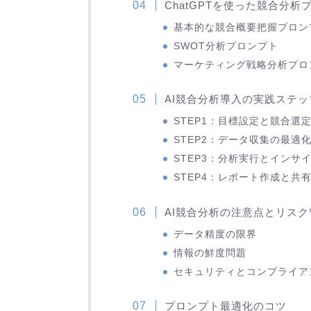
ChatGPTを使った競合分
基本的な競合概要把握プロン
SWOT分析プロンプト
マーケティング戦略分析プロ
AI競合分析導入の実践ステッ
STEP1：目標設定と競合選
STEP2：データ収集の最適
STEP3：分析実行とインサ
STEP4：レポート作成と共
AI競合分析の注意点とリスク
データ精度の限界
情報の鮮度問題
セキュリティとコンプライア
プロンプト最適化のコツ