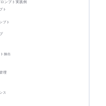
析プロンプト実践例
プト
ンプト
プ
定
化
イト抽出
有
管理
ンス