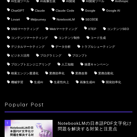
AI生成ツール
AI画像生成
AI開発
AI開発ツール
Anthropic
ChatGPT
Claude
Claude Code
Google
Google AI
Lovart
Midjourney
NotebookLM
SEO対策
SNSマーケティング
Webマーケティング
XTEP
コンテンツSEO
コンテンツマーケティング
コンテンツ制作
コード生成
デジタルマーケティング
データ分析
トラブルシューティング
ビジネス活用
プログラミング
プロンプト
プロンプトエンジニアリング
人工知能
抽選キャンペーン
検索エンジン最適化
業務効率化
業務改善
業務自動化
機械学習
生成AI
生産性向上
画像生成AI
開発効率化
Popular Post
1
NotebookLMの日本語PDF文字化け
問題を解決する対策と注意点