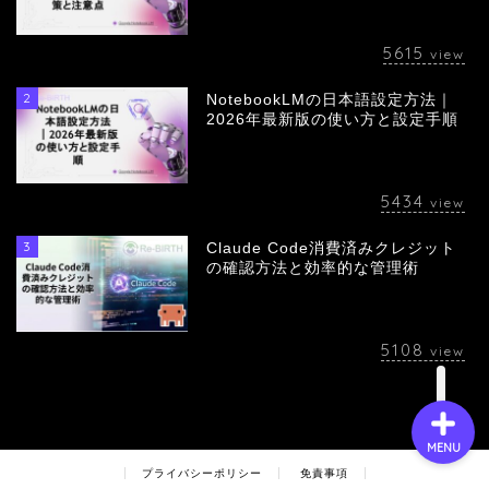
5615
view
2
NotebookLMの日本語設定方法｜
会社概要
2026年最新版の使い方と設定手順
サービス
5434
view
採用情報
3
Claude Code消費済みクレジット
の確認方法と効率的な管理術
お問い合わせ
5108
view
MENU
プライバシーポリシー
免責事項