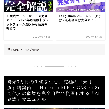
AI実践ツール・サービス完全
LangChainフレームワークと
ガイド【2025年最新版】プラ
は？初心者向け完全ガイド
ットフォーム選択から活用戦
略まで
2025年9月8日
2025年8月7日
HOME
AIアプリ開発
時給3万円の価値を生む、究極の『天才
脳』構築術 ― NotebookLM × GAS × n8n
で他人の叡智を完全自動で資産化する「AI
参謀」マニュアル