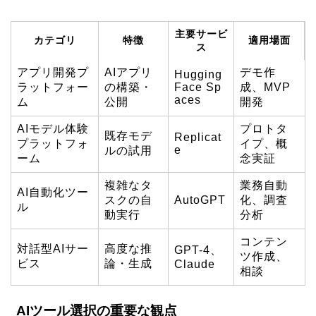
主要サービ
カテゴリ
特徴
適用場面
ス
アプリ開発プ
AIアプリ
デモ作
Hugging
ラットフォー
の構築・
Face Sp
成、MVP
aces
ム
公開
開発
AIモデル体験
プロトタ
既存モデ
Replicat
プラットフォ
イプ、概
e
ルの試用
ーム
念実証
複雑なタ
業務自動
AI自動化ツー
スクの自
AutoGPT
化、調査
ル
動実行
分析
コンテン
対話型AIサー
高度な推
GPT-4、
ツ作成、
ビス
論・生成
Claude
相談
AIツール選択の重要な観点