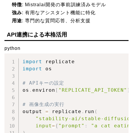
特徴
: Mistralai開発の事前訓練済みモデル
強み
: 有用なアシスタント機能に特化
用途
: 専門的な質問応答、分析支援
API連携による本格活用
python
import
import
 os

# APIキーの設定
os
.
environ
[
"REPLICATE_API_TOKEN"
]
# 画像生成の実行
output 
=
 replicate
.
run
(
"stability-ai/stable-diffusio
input
=
{
"prompt"
:
"a cat eatin
)