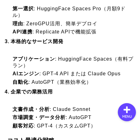
第一選択
: HuggingFace Spaces Pro（月額9ド
ル）
会社概要
理由
: ZeroGPU活用、簡単デプロイ
API連携
: Replicate APIで機能拡張
サービス
3. 本格的なサービス開発
採用情報
アプリケーション
: HuggingFace Spaces（有料プ
ラン）
AIエンジン
: GPT-4 API または Claude Opus
お問い合わせ
自動化
: AutoGPT（業務効率化）
4. 企業での業務活用
文書作成・分析
: Claude Sonnet
MENU
市場調査・データ分析
: AutoGPT
顧客対応
: GPT-4（カスタムGPT）