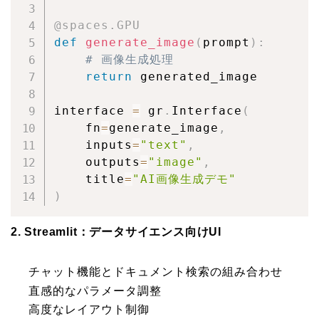
@spaces
.
GPU
def
generate_image
(
prompt
)
:
# 画像生成処理
return
 generated_image

interface 
=
 gr
.
Interface
(
    fn
=
generate_image
,
    inputs
=
"text"
,
    outputs
=
"image"
,
    title
=
"AI画像生成デモ"
)
2. Streamlit：データサイエンス向けUI
チャット機能とドキュメント検索の組み合わせ
直感的なパラメータ調整
高度なレイアウト制御