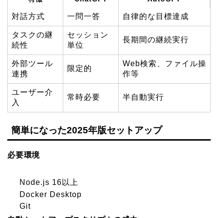
対話方式
一問一答
自律的な目標達成
タスクの継
セッション
長期間の継続実行
続性
単位
外部ツール
Web検索、ファイル操
限定的
連携
作等
ユーザー介
常時必要
半自動実行
入
簡単になった2025年版セットアップ
必要環境
Node.js 16以上
Docker Desktop
Git