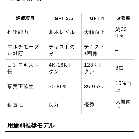
評価項目
GPT-3.5
GPT-4
改善率
約30
推論能力
基本レベル
大幅向上
0%
マルチモーダ
テキストの
テキスト
–
ル対応
み
+画像
コンテキスト
4K-16Kトー
128Kトー
8倍
長
クン
クン
15%向
事実正確性
70-80%
85-95%
上
大幅向
創造性
良好
優秀
上
用途別推奨モデル