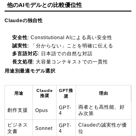
他のAIモデルとの比較優位性
Claudeの独自性
安全性
: Constitutional AIによる高い安全性
誠実性
: 「分からない」ことを明確に伝える
多言語対応
: 日本語での自然な対話
長文処理
: 大容量コンテキストでの一貫性
用途別最適モデル選択
Claude
GPT推
用途
理由
推奨
奨
両者とも高性能、好
GPT-
創作支援
Opus
4
み次第
ビジネス
Claudeの誠実性が優
GPT-
Sonnet
4
文書
位