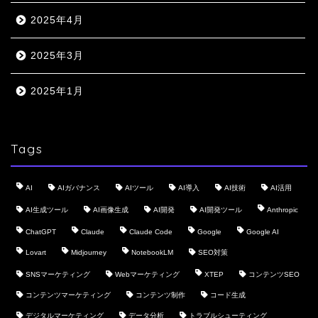
2025年4月
2025年3月
2025年1月
Tags
AI
AIガバナンス
AIツール
AI導入
AI技術
AI活用
AI生成ツール
AI画像生成
AI開発
AI開発ツール
Anthropic
ChatGPT
Claude
Claude Code
Google
Google AI
Lovart
Midjourney
NotebookLM
SEO対策
SNSマーケティング
Webマーケティング
XTEP
コンテンツSEO
コンテンツマーケティング
コンテンツ制作
コード生成
デジタルマーケティング
データ分析
トラブルシューティング