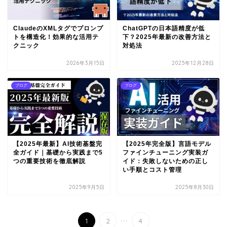
ClaudeのXMLタグでプロンプ
ChatGPTの日本語精度が低
トを構造化！効果的な活用テ
下？2025年最新の改善方法と
クニック
対処法
2026年3月15日
2025年12月28日
ブログ
ブログ
【2025年最新】AI技術基盤完
【2025年完全版】言語モデル
全ガイド｜基礎から実践まで5
ファインチューニング実装ガ
つの重要技術を徹底解説
イド：失敗しないための正し
い手順とコスト管理
2025年9月5日
2025年8月30日
...
1
2
4