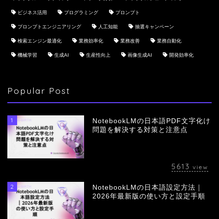
ビジネス活用
プログラミング
プロンプト
プロンプトエンジニアリング
人工知能
抽選キャンペーン
検索エンジン最適化
業務効率化
業務改善
業務自動化
機械学習
生成AI
生産性向上
画像生成AI
開発効率化
Popular Post
1
NotebookLMの日本語PDF文字化け
問題を解決する対策と注意点
5613
view
2
NotebookLMの日本語設定方法｜
会社概要
2026年最新版の使い方と設定手順