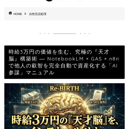
HOME
自然言語処理
時給3万円の価値を生む、究極の『天才
脳』構築術 ― NotebookLM × GAS × n8n
で他人の叡智を完全自動で資産化する「AI
参謀」マニュアル