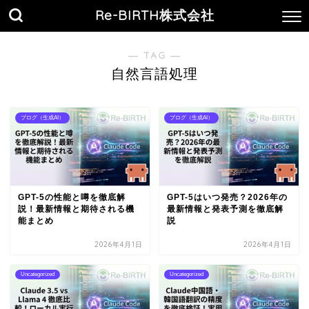
Re-BIRTH株式会社
― TAG ―
自然言語処理
ブログ（生成AI）
ブログ（生成AI）
GPT-5の性能と噂を徹底解
GPT-5はいつ発売？2026年の
説！最新情報と期待される機
最新情報と発表予測を徹底解
能まとめ
説
2026年4月1日
2026年4月1日
Uncategorized
Uncategorized