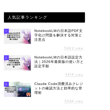
人気記事ランキング
NotebookLMの日本語PDF文
1
字化け問題を解決する対策と
注意点
5602
view
NotebookLMの日本語設定方
2
法｜2026年最新版の使い方と
設定手順
5419
view
Claude Code消費済みクレジ
3
ットの確認方法と効率的な管
理術
5064
view