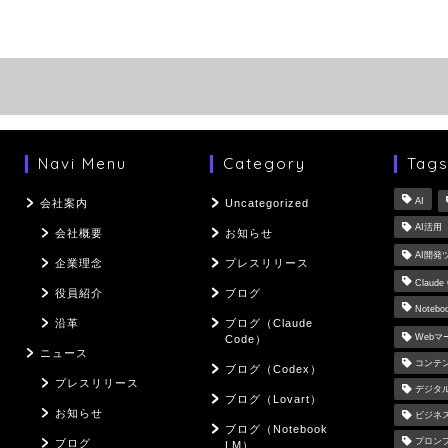
Navi Menu
Category
Tag
AI
会社案内
Uncategorized
AI活用
会社概要
お知らせ
AI開発
企業理念
プレスリリース
Claude
役員紹介
ブログ
Notebo
沿革
ブログ（Claude
Web
Code）
ニュース
コンテ
ブログ（Codex）
プレスリリース
デジタ
ブログ（Lovart）
お知らせ
ビジネ
ブログ（Notebook
プロン
ブログ
LM）