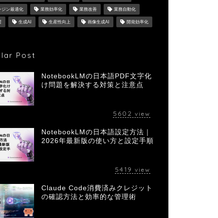
ンジン最適化
業務効率化
業務改善
業務自動化
習
生成AI
生産性向上
画像生成AI
開発効率化
lar Post
NotebookLMの日本語PDF文字化
け問題を解決する対策と注意点
5602
view
NotebookLMの日本語設定方法｜
2026年最新版の使い方と設定手順
5419
view
Claude Code消費済みクレジット
の確認方法と効率的な管理術