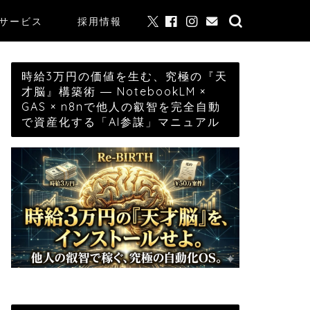
サービス
採用情報
時給3万円の価値を生む、究極の『天
才脳』構築術 ― NotebookLM ×
GAS × n8nで他人の叡智を完全自動
で資産化する「AI参謀」マニュアル