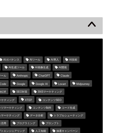
s
AIガバナンス
AIツール
AI導入
AI技術
AI生成ツール
AI画像生成
AI開発
ツール
Anthropic
ChatGPT
Claude
 Code
Google
Google AI
Lovart
Midjourney
okLM
SEO対策
SNSマーケティング
マーケティング
XTEP
コンテンツSEO
ンツマーケティング
コンテンツ制作
コード生成
ルマーケティング
データ分析
トラブルシューティング
ス活用
プログラミング
プロンプト
プトエンジニアリング
人工知能
抽選キャンペーン