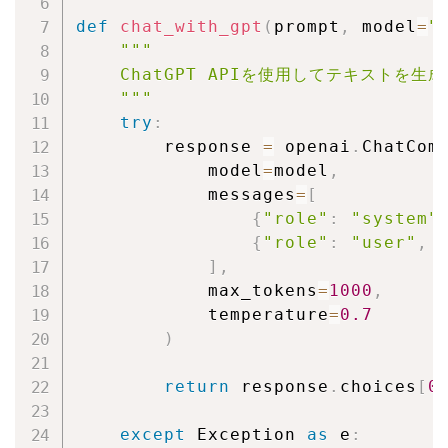
def
chat_with_gpt
(
prompt
,
 model
=
"
"""

    ChatGPT APIを使用してテキストを生成
    """
try
:
        response 
=
 openai
.
ChatCom
            model
=
model
,
            messages
=
[
{
"role"
:
"system"
{
"role"
:
"user"
,
]
,
            max_tokens
=
1000
,
            temperature
=
0.7
)
return
 response
.
choices
[
0
except
 Exception 
as
 e
: