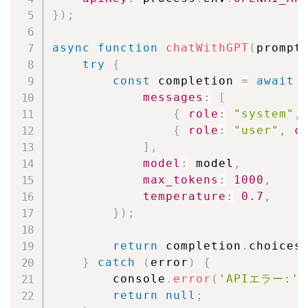
}
)
;
async
function
chatWithGPT
(
prompt
try
{
const
 completion 
=
await
 
messages
:
[
{
role
:
"system"
,
{
role
:
"user"
,
c
]
,
model
:
 model
,
max_tokens
:
1000
,
temperature
:
0.7
,
}
)
;
return
 completion
.
choices
}
catch
(
error
)
{
        console
.
error
(
'APIエラー:'
,
return
null
;