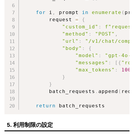
for
 i
,
 prompt 
in
enumerate
(
pr
        request 
=
{
"custom_id"
:
f"reques
"method"
:
"POST"
,
"url"
:
"/v1/chat/comp
"body"
:
{
"model"
:
"gpt-4o-
"messages"
:
[
{
"ro
"max_tokens"
:
100
}
}
        batch_requests
.
append
(
req
return
 batch_requests
5. 利用制限の設定