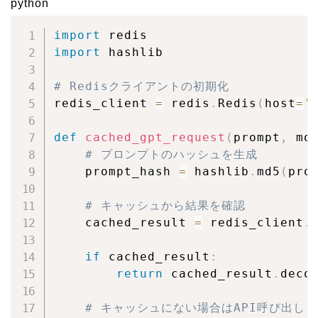
python
import
import
 hashlib

# Redisクライアントの初期化
redis_client 
=
 redis
.
Redis
(
host
=
'
def
cached_gpt_request
(
prompt
,
 mo
# プロンプトのハッシュを生成
    prompt_hash 
=
 hashlib
.
md5
(
pro
# キャッシュから結果を確認
    cached_result 
=
 redis_client
.
if
 cached_result
:
return
 cached_result
.
deco
# キャッシュにない場合はAPI呼び出し