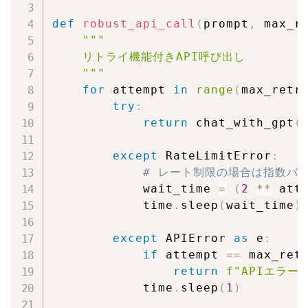
def
robust_api_call
(
prompt
,
 max_r
"""

    リトライ機能付きAPI呼び出し

    """
for
 attempt 
in
range
(
max_retr
try
:
return
 chat_with_gpt
(
except
 RateLimitError
:
# レート制限の場合は指数バ
            wait_time 
=
(
2
**
 att
            time
.
sleep
(
wait_time
)
except
 APIError 
as
 e
:
if
 attempt 
==
 max_ret
return
f"APIエラー
            time
.
sleep
(
1
)