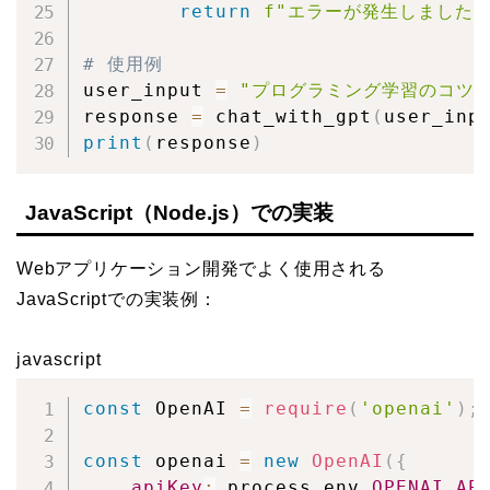
return
f"エラーが発生しました:
# 使用例
user_input 
=
"プログラミング学習のコツ
response 
=
 chat_with_gpt
(
user_inp
print
(
response
)
JavaScript（Node.js）での実装
Webアプリケーション開発でよく使用される
JavaScriptでの実装例：
javascript
const
 OpenAI 
=
require
(
'openai'
)
;
const
 openai 
=
new
OpenAI
(
{
apiKey
:
 process
.
env
.
OPENAI_AP