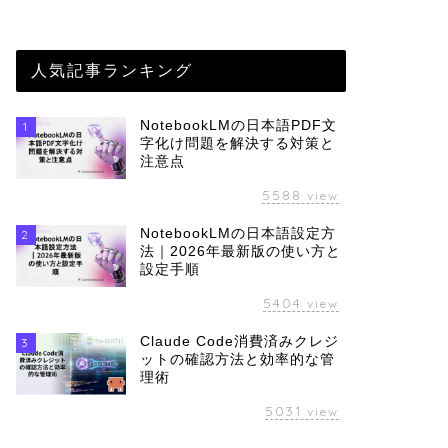
人気記事ランキング
NotebookLMの日本語PDF文
1
字化け問題を解決する対策と
注意点
5588
view
NotebookLMの日本語設定方
2
法｜2026年最新版の使い方と
設定手順
5404
view
Claude Code消費済みクレジ
3
ットの確認方法と効率的な管
理術
5031
view