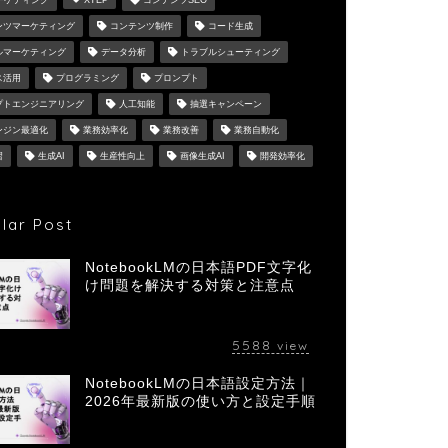
マーケティング
XTEP
コンテンツSEO
ンツマーケティング
コンテンツ制作
コード生成
ルマーケティング
データ分析
トラブルシューティング
ス活用
プログラミング
プロンプト
プトエンジニアリング
人工知能
抽選キャンペーン
ンジン最適化
業務効率化
業務改善
業務自動化
習
生成AI
生産性向上
画像生成AI
開発効率化
lar Post
NotebookLMの日本語PDF文字化
け問題を解決する対策と注意点
5588
view
NotebookLMの日本語設定方法｜
2026年最新版の使い方と設定手順