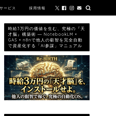
サービス
採用情報
時給3万円の価値を生む、究極の『天
才脳』構築術 ― NotebookLM ×
GAS × n8nで他人の叡智を完全自動
で資産化する「AI参謀」マニュアル