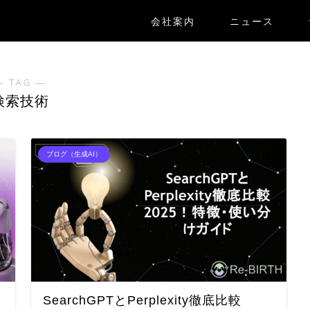
会社案内
ニュース
― TAG ―
検索技術
ブログ（生成AI）
SearchGPTとPerplexity徹底比較