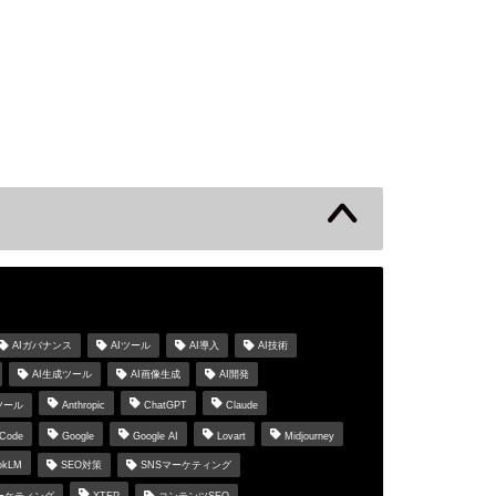
s
AIガバナンス
AIツール
AI導入
AI技術
AI生成ツール
AI画像生成
AI開発
ツール
Anthropic
ChatGPT
Claude
 Code
Google
Google AI
Lovart
Midjourney
okLM
SEO対策
SNSマーケティング