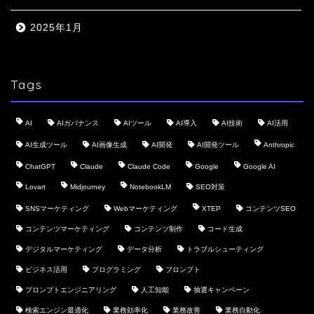
2025年1月
Tags
AI
AIガバナンス
AIツール
AI導入
AI技術
AI活用
AI生成ツール
AI画像生成
AI開発
AI開発ツール
Anthropic
ChatGPT
Claude
Claude Code
Google
Google AI
Lovart
Midjourney
NotebookLM
SEO対策
SNSマーケティング
Webマーケティング
XTEP
コンテンツSEO
コンテンツマーケティング
コンテンツ制作
コード生成
デジタルマーケティング
データ分析
トラブルシューティング
ビジネス活用
プログラミング
プロンプト
プロンプトエンジニアリング
人工知能
抽選キャンペーン
検索エンジン最適化
業務効率化
業務改善
業務自動化