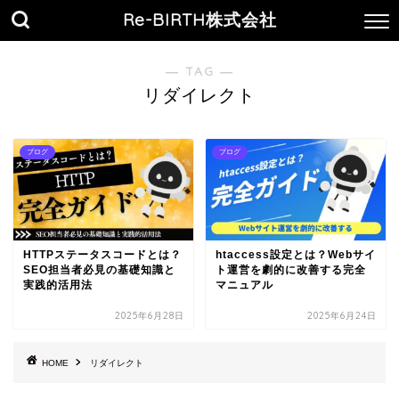
Re-BIRTH株式会社
― TAG ―
リダイレクト
ブログ
ブログ
HTTPステータスコードとは？
htaccess設定とは？Webサイ
SEO担当者必見の基礎知識と
ト運営を劇的に改善する完全
実践的活用法
マニュアル
2025年6月28日
2025年6月24日
HOME
リダイレクト