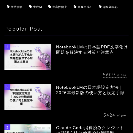
機械学習
生成AI
生産性向上
画像生成AI
開発効率化
Popular Post
1
NotebookLMの日本語PDF文字化け
問題を解決する対策と注意点
5609
view
2
NotebookLMの日本語設定方法｜
会社概要
2026年最新版の使い方と設定手順
サービス
5424
view
採用情報
3
Claude Code消費済みクレジット