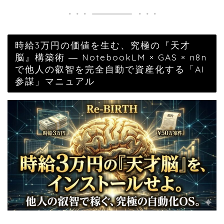
時給3万円の価値を生む、究極の『天才
脳』構築術 ― NotebookLM × GAS × n8n
で他人の叡智を完全自動で資産化する「AI
参謀」マニュアル