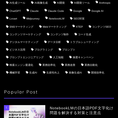
AI生成ツール
AI画像生成
AI開発
AI開発ツール
Anthropic
ChatGPT
Claude
Claude Code
Google
Google AI
Lovart
Midjourney
NotebookLM
SEO対策
SNSマーケティング
Webマーケティング
XTEP
コンテンツSEO
コンテンツマーケティング
コンテンツ制作
コード生成
デジタルマーケティング
データ分析
トラブルシューティング
ビジネス活用
プログラミング
プロンプト
プロンプトエンジニアリング
人工知能
抽選キャンペーン
検索エンジン最適化
業務効率化
業務改善
業務自動化
機械学習
生成AI
生産性向上
画像生成AI
開発効率化
Popular Post
1
NotebookLMの日本語PDF文字化け
問題を解決する対策と注意点