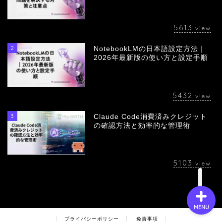
5613
view
2
NotebookLMの日本語設定方法｜
会社概要
2026年最新版の使い方と設定手順
サービス
5432
view
採用情報
3
Claude Code消費済みクレジット
の確認方法と効率的な管理術
お問い合わせ
5103
view
MENU
プライバシーポリシー
免責事項