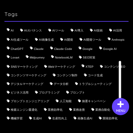
Tags
会社概要
AI
AIガバナンス
AIツール
AI導入
AI技術
AI活用
サービス
AI生成ツール
AI画像生成
AI開発
AI開発ツール
Anthropic
ChatGPT
Claude
Claude Code
Google
Google AI
採用情報
Lovart
Midjourney
NotebookLM
SEO対策
SNSマーケティング
Webマーケティング
XTEP
コンテンツSEO
お問い合わせ
コンテンツマーケティング
コンテンツ制作
コード生成
デジタルマーケティング
データ分析
トラブルシューティング
ビジネス活用
プログラミング
プロンプト
プロンプトエンジニアリング
人工知能
抽選キャンペーン
検索エンジン最適化
業務効率化
業務改善
業務自動化
MENU
機械学習
生成AI
生産性向上
画像生成AI
開発効率化