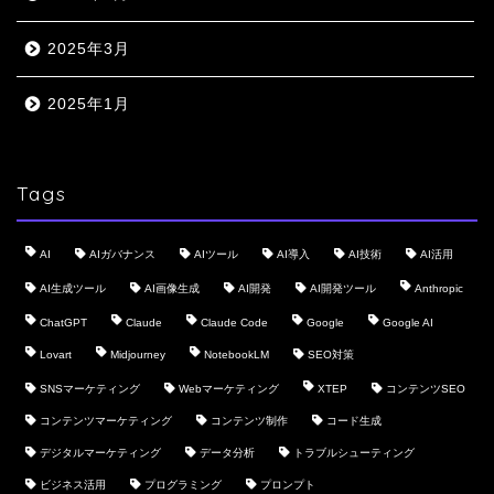
2025年3月
2025年1月
Tags
AI
AIガバナンス
AIツール
AI導入
AI技術
AI活用
AI生成ツール
AI画像生成
AI開発
AI開発ツール
Anthropic
ChatGPT
Claude
Claude Code
Google
Google AI
Lovart
Midjourney
NotebookLM
SEO対策
SNSマーケティング
Webマーケティング
XTEP
コンテンツSEO
コンテンツマーケティング
コンテンツ制作
コード生成
デジタルマーケティング
データ分析
トラブルシューティング
ビジネス活用
プログラミング
プロンプト