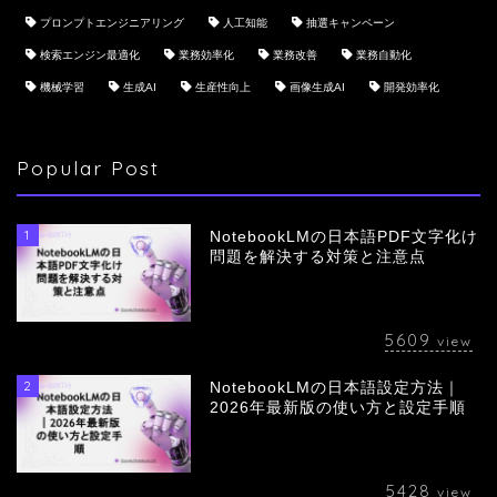
プロンプトエンジニアリング
人工知能
抽選キャンペーン
検索エンジン最適化
業務効率化
業務改善
業務自動化
機械学習
生成AI
生産性向上
画像生成AI
開発効率化
Popular Post
1
NotebookLMの日本語PDF文字化け
問題を解決する対策と注意点
5609
view
2
NotebookLMの日本語設定方法｜
会社概要
2026年最新版の使い方と設定手順
サービス
5428
view