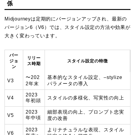
係
Midjourneyは定期的にバージョンアップされ、最新の
バージョン6（V6）では、スタイル設定の方法や効果が
大きく変わっています。
バー
リリー
ジョ
スタイル設定の特徴
ス時期
ン
〜202
基本的なスタイル設定、–stylize
V3
2年末
パラメータの導入
2023
V4
スタイルの多様化、写実性の向上
年初頭
2023
細部表現の向上、プロンプト忠実
V5
年中頃
度の改善
2023
よりナチュラルな表現、スタイル
V6