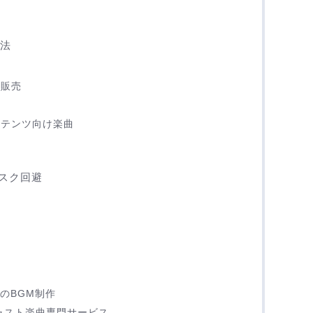
方法
曲販売
ス
ンテンツ向け楽曲
売
スク回避
rのBGM制作
ャスト楽曲専門サービス