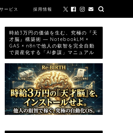
サービス
採用情報
時給3万円の価値を生む、究極の『天
才脳』構築術 ― NotebookLM ×
GAS × n8nで他人の叡智を完全自動
で資産化する「AI参謀」マニュアル