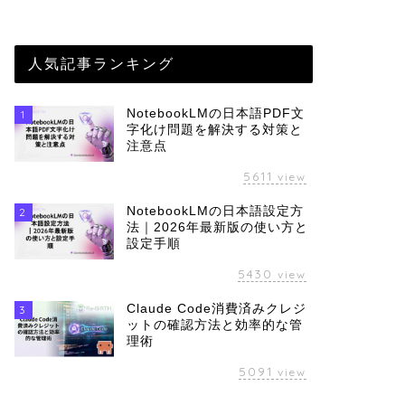
人気記事ランキング
NotebookLMの日本語PDF文
1
字化け問題を解決する対策と
注意点
5611
view
NotebookLMの日本語設定方
2
法｜2026年最新版の使い方と
設定手順
5430
view
Claude Code消費済みクレジ
3
ットの確認方法と効率的な管
理術
5091
view