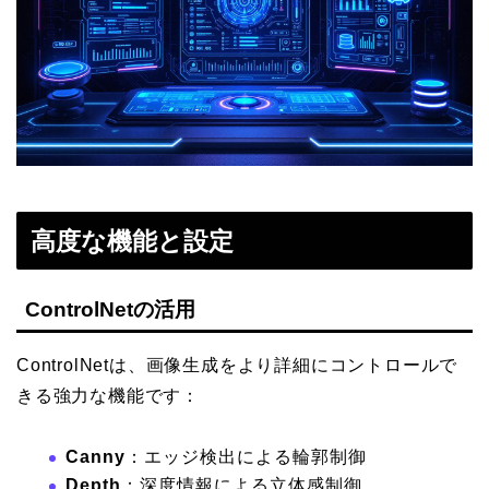
高度な機能と設定
ControlNetの活用
ControlNetは、画像生成をより詳細にコントロールで
きる強力な機能です：
Canny
：エッジ検出による輪郭制御
Depth
：深度情報による立体感制御