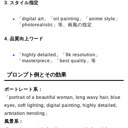
3. スタイル指定
「digital art」「oil painting」「anime style」
「photorealistic」等、画風の指定
4. 品質向上ワード
「highly detailed」「8k resolution」
「masterpiece」「best quality」等
プロンプト例とその効果
ポートレート系：
「portrait of a beautiful woman, long wavy hair, blue
eyes, soft lighting, digital painting, highly detailed,
artstation trending」
風景系：