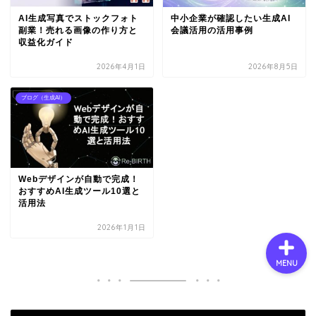
AI生成写真でストックフォト
中小企業が確認したい生成AI
副業！売れる画像の作り方と
会議活用の活用事例
収益化ガイド
会社概要
2026年4月1日
2026年8月5日
サービス
ブログ（生成AI）
採用情報
お問い合わせ
Webデザインが自動で完成！
おすすめAI生成ツール10選と
活用法
2026年1月1日
MENU