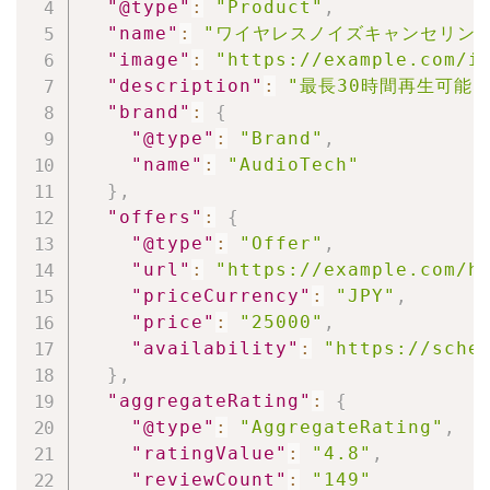
"@type"
:
"Product"
,
"name"
:
"ワイヤレスノイズキャンセリング
"image"
:
"https://example.com/i
"description"
:
"最長30時間再生可能
"brand"
:
{
"@type"
:
"Brand"
,
"name"
:
"AudioTech"
}
,
"offers"
:
{
"@type"
:
"Offer"
,
"url"
:
"https://example.com/h
"priceCurrency"
:
"JPY"
,
"price"
:
"25000"
,
"availability"
:
"https://sche
}
,
"aggregateRating"
:
{
"@type"
:
"AggregateRating"
,
"ratingValue"
:
"4.8"
,
"reviewCount"
:
"149"