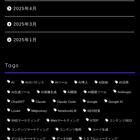
2025年4月
2025年3月
2025年1月
Tags
AI
AIガバナンス
AIツール
AI導入
AI技術
AI活用
AI生成ツール
AI画像生成
AI開発
AI開発ツール
Anthropic
ChatGPT
Claude
Claude Code
Google
Google AI
Lovart
Midjourney
NotebookLM
SEO対策
SNSマーケティング
Webマーケティング
XTEP
コンテンツSEO
コンテンツマーケティング
コンテンツ制作
コード生成
デジタルマーケティング
データ分析
トラブルシューティング