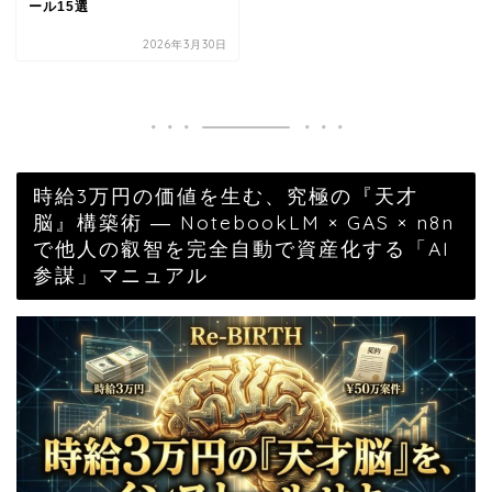
ール15選
2026年3月30日
時給3万円の価値を生む、究極の『天才
脳』構築術 ― NotebookLM × GAS × n8n
で他人の叡智を完全自動で資産化する「AI
参謀」マニュアル