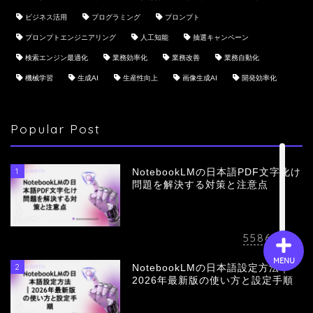
ビジネス活用
プログラミング
プロンプト
プロンプトエンジニアリング
人工知能
抽選キャンペーン
会社概要
検索エンジン最適化
業務効率化
業務改善
業務自動化
機械学習
生成AI
生産性向上
画像生成AI
開発効率化
サービス
採用情報
Popular Post
お問い合わせ
1
NotebookLMの日本語PDF文字化け
問題を解決する対策と注意点
5586
view
MENU
2
NotebookLMの日本語設定方法｜
2026年最新版の使い方と設定手順