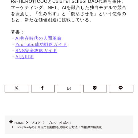
Re-HERO社COOとColorful School DAO代表も兼任。
マーケティング、NFT、AIを融合した独自モデルで競合
を凌駕し、「生み出す」と「復活させる」という使命の
もと、新たな価値創造に挑戦している。
著書：
・
AI共存時代の人間革命
・
YouTube成功戦略ガイド
・
SNS完全攻略ガイド
・
AI活用術
HOME
ブログ
ブログ（生成AI）
Perplexityの引用元で信頼性を見極める方法！情報源の確認術