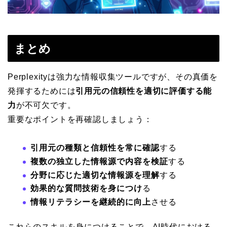
まとめ
Perplexityは強力な情報収集ツールですが、その真価を
発揮するためには
引用元の信頼性を適切に評価する能
力
が不可欠です。
重要なポイントを再確認しましょう：
引用元の種類と信頼性を常に確認
する
複数の独立した情報源で内容を検証
する
分野に応じた適切な情報源を理解
する
効果的な質問技術を身につけ
る
情報リテラシーを継続的に向上
させる
これらのスキルを身につけることで、AI時代における