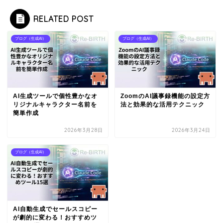
RELATED POST
ブログ（生成AI）
ブログ（生成AI）
AI生成ツールで個性豊かなオ
ZoomのAI議事録機能の設定方
リジナルキャラクター名前を
法と効果的な活用テクニック
簡単作成
2026年3月28日
2026年3月24日
ブログ（生成AI）
AI自動生成でセールスコピー
が劇的に変わる！おすすめツ