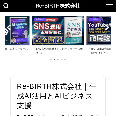
Re-BIRTH株式会社
お知らせ
お知らせ
人間革命」の本をリリース
「SNS完全攻略ガイド」の本をリリース致
「YouTube成功戦略
しました。
ース致しました...
Re-BIRTH株式会社｜生
成AI活用とAIビジネス
支援