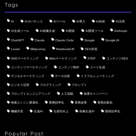
Tags
AI
AIガバナンス
AIツール
AI導入
AI技術
AI活用
AI生成ツール
AI画像生成
AI開発
AI開発ツール
Anthropic
ChatGPT
Claude
Claude Code
Google
Google AI
Lovart
Midjourney
NotebookLM
SEO対策
SNSマーケティング
Webマーケティング
XTEP
コンテンツSEO
コンテンツマーケティング
コンテンツ制作
コード生成
デジタルマーケティング
データ分析
トラブルシューティング
ビジネス活用
プログラミング
プロンプト
プロンプトエンジニアリング
人工知能
抽選キャンペーン
検索エンジン最適化
業務効率化
業務改善
業務自動化
機械学習
生成AI
生産性向上
画像生成AI
開発効率化
Popular Post