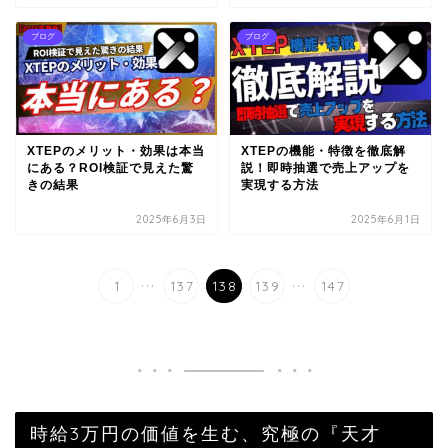
ブログ
ブログ
XTEPのメリット・効果は本当
XTEPの機能・特徴を徹底解
にある？ROI検証で見えた驚
説！即時抽選で売上アップを
きの結果
実現する方法
2025年6月3日
2025年6月1日
...
...
1
137
138
139
147
時給3万円の価値を生む、究極の『天才