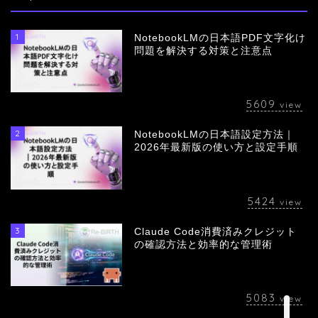
1
NotebookLMの日本語PDF文字化け
問題を解決する対策と注意点
5609
view
2
NotebookLMの日本語設定方法｜
会社概要
2026年最新版の使い方と設定手順
サービス
5424
view
採用情報
3
Claude Code消費済みクレジット
の確認方法と効率的な管理術
お問い合わせ
5083
view