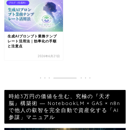
ブログ（生成AI）
生成AIプロンプト業務テンプ
レート活用法｜効率化の手順
と注意点
2026年6月21日
時給3万円の価値を生む、究極の『天才
脳』構築術 ― NotebookLM × GAS × n8n
で他人の叡智を完全自動で資産化する「AI
参謀」マニュアル