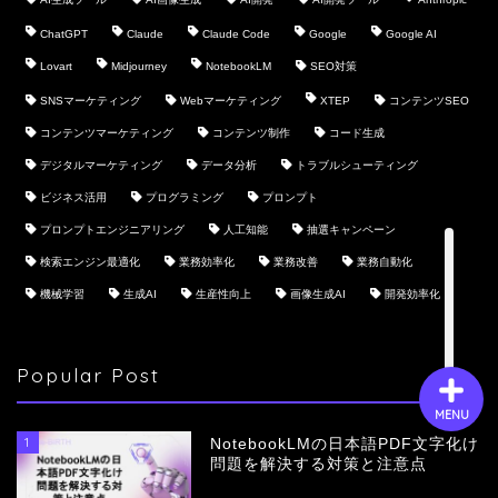
ChatGPT
Claude
Claude Code
Google
Google AI
Lovart
Midjourney
NotebookLM
SEO対策
会社概要
SNSマーケティング
Webマーケティング
XTEP
コンテンツSEO
コンテンツマーケティング
コンテンツ制作
コード生成
サービス
デジタルマーケティング
データ分析
トラブルシューティング
ビジネス活用
プログラミング
プロンプト
採用情報
プロンプトエンジニアリング
人工知能
抽選キャンペーン
お問い合わせ
検索エンジン最適化
業務効率化
業務改善
業務自動化
機械学習
生成AI
生産性向上
画像生成AI
開発効率化
Popular Post
MENU
1
NotebookLMの日本語PDF文字化け
問題を解決する対策と注意点