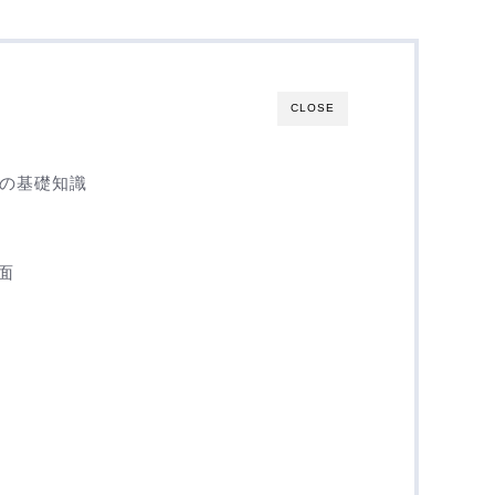
CLOSE
声共有の基礎知識
面