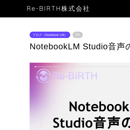
Re-BIRTH株式会社
ブログ（Notebook LM）
PR
NotebookLM Stud