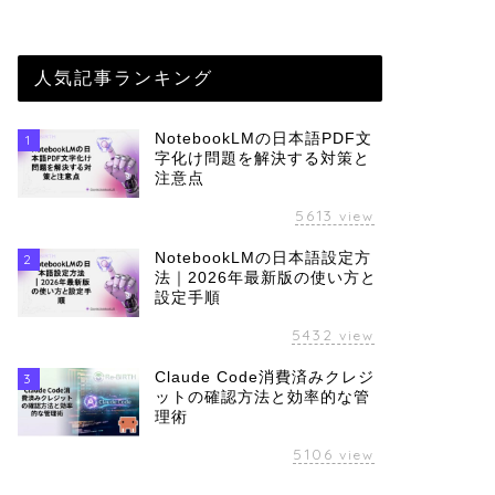
人気記事ランキング
NotebookLMの日本語PDF文
1
字化け問題を解決する対策と
注意点
5613
view
NotebookLMの日本語設定方
2
法｜2026年最新版の使い方と
設定手順
5432
view
Claude Code消費済みクレジ
3
ットの確認方法と効率的な管
理術
5106
view