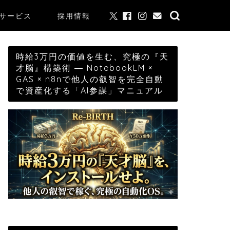
サービス
採用情報
時給3万円の価値を生む、究極の『天
才脳』構築術 ― NotebookLM ×
GAS × n8nで他人の叡智を完全自動
で資産化する「AI参謀」マニュアル