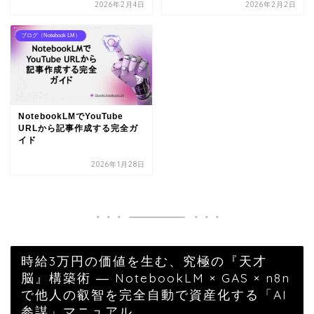
2026年2月4日
2026年2月2日
ブログ（Notebook LM）
NotebookLMでYouTube
URLから記事作成する完全ガ
イド
2026年1月28日
時給3万円の価値を生む、究極の『天才
脳』構築術 ― NotebookLM × GAS × n8n
で他人の叡智を完全自動で資産化する「AI
参謀」マニュアル