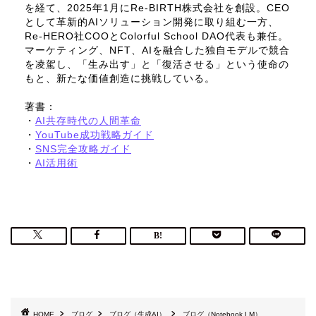
を経て、2025年1月にRe-BIRTH株式会社を創設。CEO
として革新的AIソリューション開発に取り組む一方、
Re-HERO社COOとColorful School DAO代表も兼任。
マーケティング、NFT、AIを融合した独自モデルで競合
を凌駕し、「生み出す」と「復活させる」という使命の
もと、新たな価値創造に挑戦している。
著書：
・
AI共存時代の人間革命
・
YouTube成功戦略ガイド
・
SNS完全攻略ガイド
・
AI活用術
HOME
ブログ
ブログ（生成AI）
ブログ（Notebook LM）