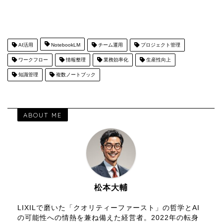
AI活用
NotebookLM
チーム運用
プロジェクト管理
ワークフロー
情報整理
業務効率化
生産性向上
知識管理
複数ノートブック
ABOUT ME
松本大輔
LIXILで磨いた「クオリティーファースト」の哲学とAI
の可能性への情熱を兼ね備えた経営者。2022年の転身