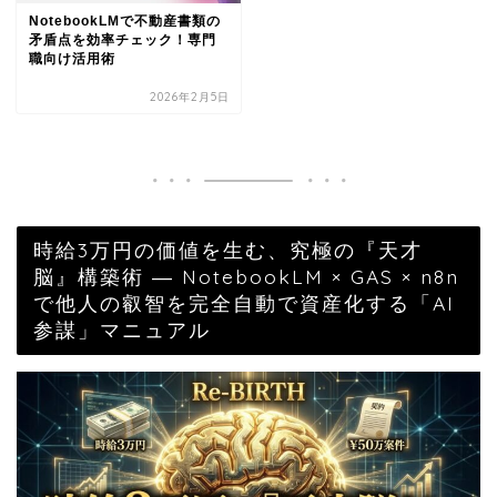
NotebookLMで不動産書類の
矛盾点を効率チェック！専門
職向け活用術
2026年2月5日
時給3万円の価値を生む、究極の『天才
脳』構築術 ― NotebookLM × GAS × n8n
で他人の叡智を完全自動で資産化する「AI
参謀」マニュアル