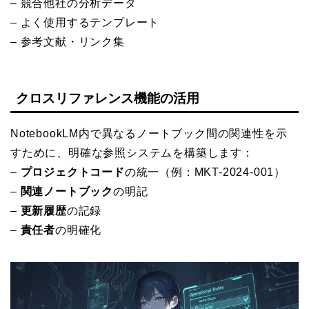
– 競合他社の分析データ
– よく使用するテンプレート
– 参考文献・リンク集
クロスリファレンス機能の活用
NotebookLM内で異なるノートブック間の関連性を示
すために、明確な参照システムを構築します：
–
プロジェクトコード
の統一（例：MKT-2024-001）
–
関連ノートブック
の明記
–
更新履歴
の記録
–
責任者
の明確化