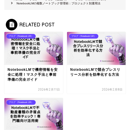
NotebookLMの複数ノートブック管理術：プロジェクト別運用法
RELATED POST
ブログ（Notebook LM）
ブログ（Notebook LM）
NotebookLMで機密情報を安
NotebookLMで競合プレスリ
全に処理！マスク手法と事前
リース分析を効率化する方法
準備の完全ガイド
2026年2月11日
2026年2月8日
ブログ（Notebook LM）