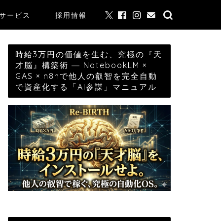
サービス
採用情報
時給3万円の価値を生む、究極の『天
才脳』構築術 ― NotebookLM ×
GAS × n8nで他人の叡智を完全自動
で資産化する「AI参謀」マニュアル