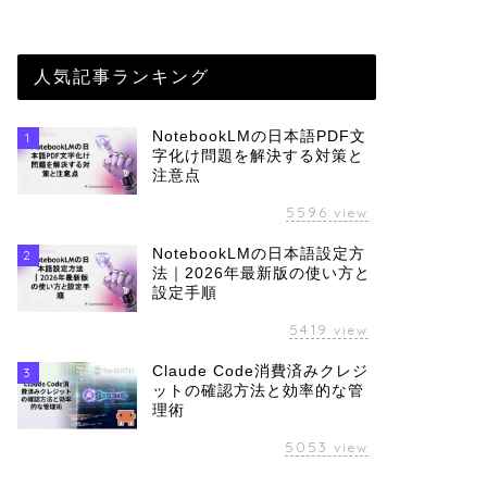
人気記事ランキング
NotebookLMの日本語PDF文
1
字化け問題を解決する対策と
注意点
5596
view
NotebookLMの日本語設定方
2
法｜2026年最新版の使い方と
設定手順
5419
view
Claude Code消費済みクレジ
3
ットの確認方法と効率的な管
理術
5053
view