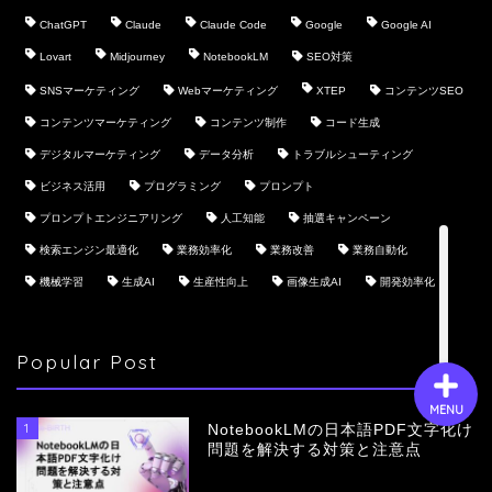
ChatGPT
Claude
Claude Code
Google
Google AI
Lovart
Midjourney
NotebookLM
SEO対策
会社概要
SNSマーケティング
Webマーケティング
XTEP
コンテンツSEO
コンテンツマーケティング
コンテンツ制作
コード生成
サービス
デジタルマーケティング
データ分析
トラブルシューティング
ビジネス活用
プログラミング
プロンプト
採用情報
プロンプトエンジニアリング
人工知能
抽選キャンペーン
検索エンジン最適化
業務効率化
業務改善
業務自動化
お問い合わせ
機械学習
生成AI
生産性向上
画像生成AI
開発効率化
Popular Post
MENU
1
NotebookLMの日本語PDF文字化け
問題を解決する対策と注意点