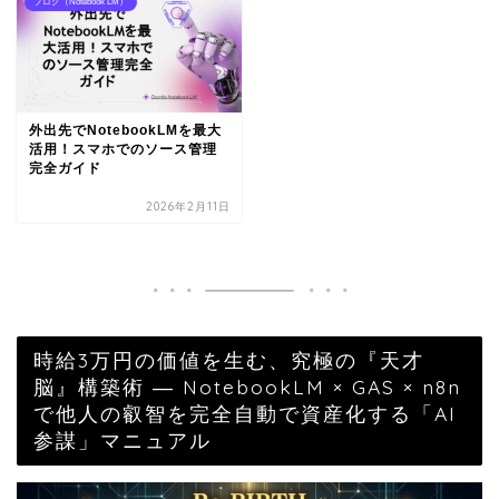
ブログ（Notebook LM）
外出先でNotebookLMを最大
活用！スマホでのソース管理
完全ガイド
2026年2月11日
時給3万円の価値を生む、究極の『天才
脳』構築術 ― NotebookLM × GAS × n8n
で他人の叡智を完全自動で資産化する「AI
参謀」マニュアル