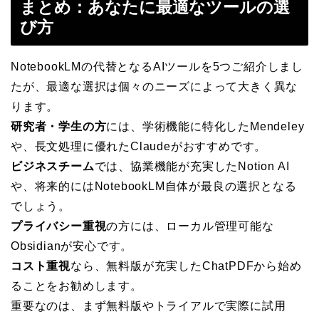
まとめ：あなたに最適なツールの選
び方
NotebookLMの代替となるAIツールを5つご紹介しまし
たが、最適な選択は個々のニーズによって大きく異な
ります。
研究者・学生の方
には、学術機能に特化したMendeley
や、長文処理に優れたClaudeがおすすめです。
ビジネスチーム
では、協業機能が充実したNotion AI
や、将来的にはNotebookLM自体が最良の選択となる
でしょう。
プライバシー重視
の方には、ローカル管理可能な
Obsidianが安心です。
コスト重視
なら、無料版が充実したChatPDFから始め
ることをお勧めします。
重要なのは、まず無料版やトライアルで実際に試用