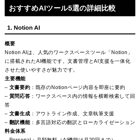
おすすめAIツール5選の詳細比較
1. Notion AI
概要
Notion AIは、人気のワークスペースツール「Notion」
に搭載されたAI機能です。文書管理とAI支援を一体化
させた使いやすさが魅力です。
主要機能
–
文書要約
：既存のNotionページ内容を即座に要約
–
質問応答
：ワークスペース内の情報を横断検索して回
答
–
文書生成
：アウトライン作成、文章執筆支援
–
翻訳機能
：多言語対応の翻訳とローカライゼーション
料金体系
– Personal：月額無料（AI機能は月20回まで）