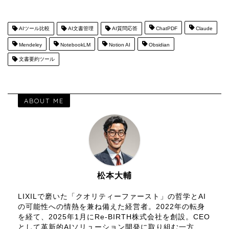
AIツール比較
AI文書管理
AI質問応答
ChatPDF
Claude
Mendeley
NotebookLM
Notion AI
Obsidian
文書要約ツール
ABOUT ME
松本大輔
LIXILで磨いた「クオリティーファースト」の哲学とAI
の可能性への情熱を兼ね備えた経営者。2022年の転身
を経て、2025年1月にRe-BIRTH株式会社を創設。CEO
として革新的AIソリューション開発に取り組む一方、