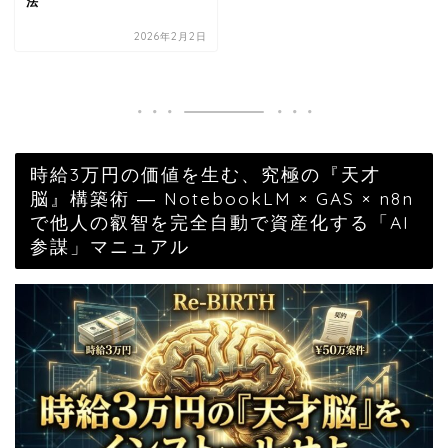
法
2026年2月2日
時給3万円の価値を生む、究極の『天才
脳』構築術 ― NotebookLM × GAS × n8n
で他人の叡智を完全自動で資産化する「AI
参謀」マニュアル