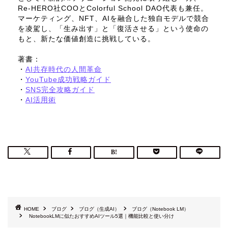
Re-HERO社COOとColorful School DAO代表も兼任。
マーケティング、NFT、AIを融合した独自モデルで競合
を凌駕し、「生み出す」と「復活させる」という使命の
もと、新たな価値創造に挑戦している。
著書：
・
AI共存時代の人間革命
・
YouTube成功戦略ガイド
・
SNS完全攻略ガイド
・
AI活用術
HOME
ブログ
ブログ（生成AI）
ブログ（Notebook LM）
NotebookLMに似たおすすめAIツール5選｜機能比較と使い分け