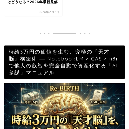
はどうなる？2026年最新見解
2026年2月2日
時給3万円の価値を生む、究極の『天才
脳』構築術 ― NotebookLM × GAS × n8n
で他人の叡智を完全自動で資産化する「AI
参謀」マニュアル