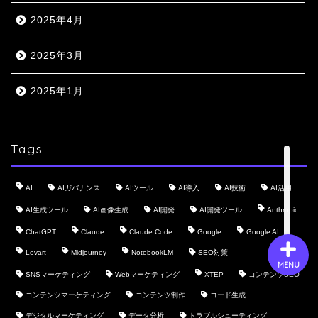
2025年4月
会社概要
2025年3月
サービス
2025年1月
採用情報
Tags
お問い合わせ
AI
AIガバナンス
AIツール
AI導入
AI技術
AI活用
AI生成ツール
AI画像生成
AI開発
AI開発ツール
Anthropic
ChatGPT
Claude
Claude Code
Google
Google AI
Lovart
Midjourney
NotebookLM
SEO対策
MENU
SNSマーケティング
Webマーケティング
XTEP
コンテンツSEO
コンテンツマーケティング
コンテンツ制作
コード生成
デジタルマーケティング
データ分析
トラブルシューティング