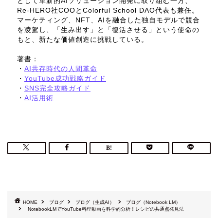
として革新的AIソリューション開発に取り組む一方、
Re-HERO社COOとColorful School DAO代表も兼任。
マーケティング、NFT、AIを融合した独自モデルで競合
を凌駕し、「生み出す」と「復活させる」という使命の
もと、新たな価値創造に挑戦している。
著書：
・
AI共存時代の人間革命
・
YouTube成功戦略ガイド
・
SNS完全攻略ガイド
・
AI活用術
HOME
ブログ
ブログ（生成AI）
ブログ（Notebook LM）
NotebookLMでYouTube料理動画を科学的分析！レシピの共通点発見法