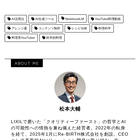
AI活用法
AI生成ツール
NotebookLM
YouTube料理動画
アレンジ案
コンテンツ制作
レシピ分析
料理科学
料理系YouTuber
科学的料理
ABOUT ME
松本大輔
LIXILで磨いた「クオリティーファースト」の哲学とAI
の可能性への情熱を兼ね備えた経営者。2022年の転身
を経て、2025年1月にRe-BIRTH株式会社を創設。CEO