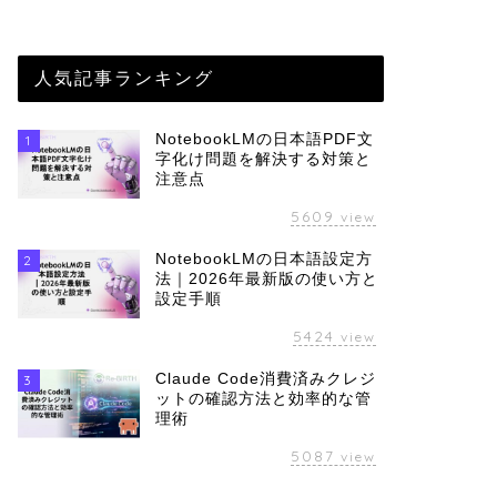
人気記事ランキング
NotebookLMの日本語PDF文
1
字化け問題を解決する対策と
注意点
5609
view
NotebookLMの日本語設定方
2
法｜2026年最新版の使い方と
設定手順
5424
view
Claude Code消費済みクレジ
3
ットの確認方法と効率的な管
理術
5087
view