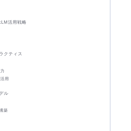
kLM活用戦略
ラクティス
入力
と活用
デル
構築