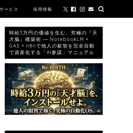
サービス
採用情報
時給3万円の価値を生む、究極の『天
才脳』構築術 ― NotebookLM ×
GAS × n8nで他人の叡智を完全自動
で資産化する「AI参謀」マニュアル