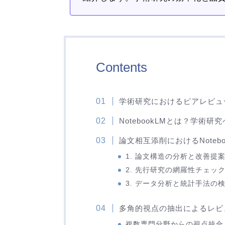
Contents
学術研究におけるピアレビュ
NotebookLMとは？学術
論文相互添削におけるNoteb
1. 論文構造の分析と改善提
2. 先行研究の網羅性チェッ
3. データ分析と統計手法の
多角的視点の抽出によるレビ
複数専門分野からの視点統合