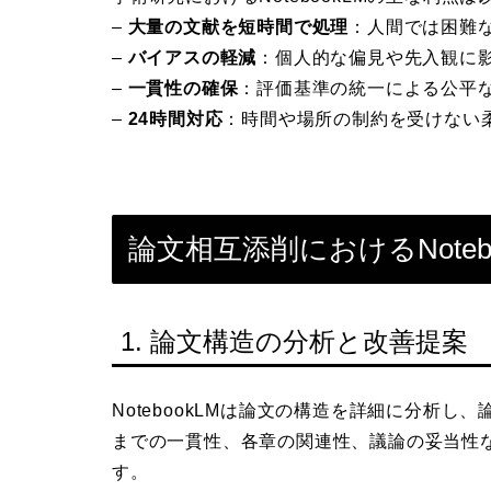
–
大量の文献を短時間で処理
：人間では困難
–
バイアスの軽減
：個人的な偏見や先入観に
–
一貫性の確保
：評価基準の統一による公平
–
24時間対応
：時間や場所の制約を受けない
論文相互添削におけるNote
1. 論文構造の分析と改善提案
NotebookLMは論文の構造を詳細に分析
までの一貫性、各章の関連性、議論の妥当性
す。