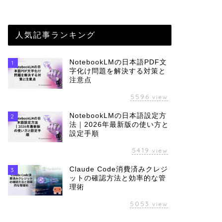
人気記事ランキング
NotebookLMの日本語PDF文
1
字化け問題を解決する対策と
注意点
5596
view
NotebookLMの日本語設定方
2
法｜2026年最新版の使い方と
設定手順
5419
view
Claude Code消費済みクレジ
3
ットの確認方法と効率的な管
理術
5053
view