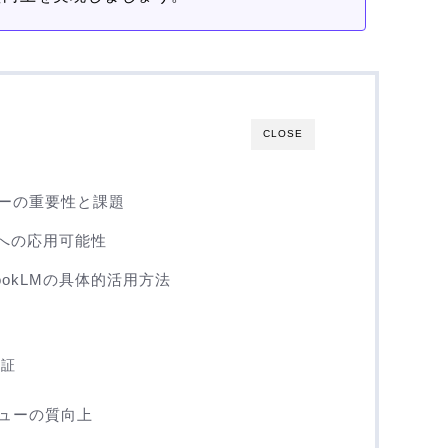
CLOSE
ーの重要性と課題
研究への応用可能性
ookLMの具体的活用方法
案
ク
検証
ューの質向上