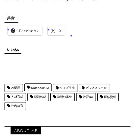
共有:
Facebook
X
いいね:
AI活用
NotebookLM
クイズ生成
ビジネスツール
人材育成
問題作成
学習効率化
教育DX
研修資料
社内教育
ABOUT ME