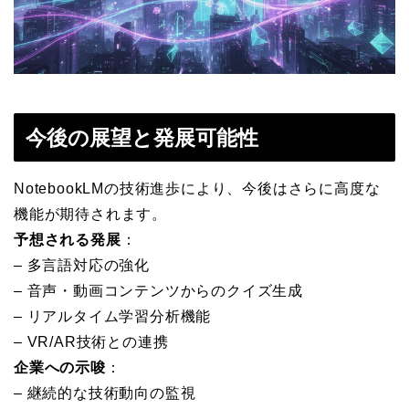
今後の展望と発展可能性
NotebookLMの技術進歩により、今後はさらに高度な
機能が期待されます。
予想される発展
：
– 多言語対応の強化
– 音声・動画コンテンツからのクイズ生成
– リアルタイム学習分析機能
– VR/AR技術との連携
企業への示唆
：
– 継続的な技術動向の監視