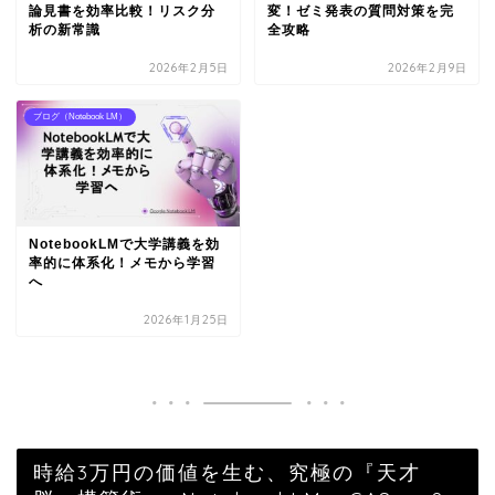
論見書を効率比較！リスク分
変！ゼミ発表の質問対策を完
析の新常識
全攻略
2026年2月5日
2026年2月9日
ブログ（Notebook LM）
NotebookLMで大学講義を効
率的に体系化！メモから学習
へ
2026年1月25日
時給3万円の価値を生む、究極の『天才