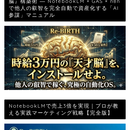
脳』構築術 ― NotebookLM × GAS × n8n
で他人の叡智を完全自動で資産化する「AI
参謀」マニュアル
NotebookLMで売上3倍を実現｜プロが教
える実践マーケティング戦略【完全版】