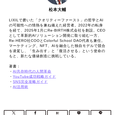
松本大輔
LIXILで磨いた「クオリティーファースト」の哲学とAI
の可能性への情熱を兼ね備えた経営者。2022年の転身
を経て、2025年1月にRe-BIRTH株式会社を創設。CEO
として革新的AIソリューション開発に取り組む一方、
Re-HERO社COOとColorful School DAO代表も兼任。
マーケティング、NFT、AIを融合した独自モデルで競合
を凌駕し、「生み出す」と「復活させる」という使命の
もと、新たな価値創造に挑戦している。
著書：
・
AI共存時代の人間革命
・
YouTube成功戦略ガイド
・
SNS完全攻略ガイド
・
AI活用術