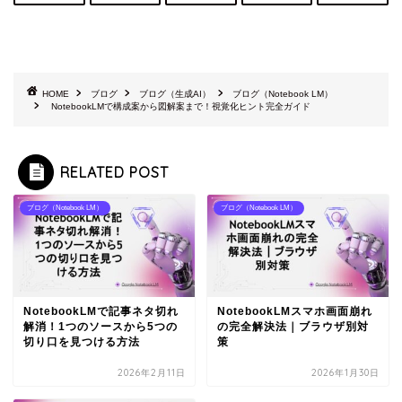
HOME
ブログ
ブログ（生成AI）
ブログ（Notebook LM）
NotebookLMで構成案から図解案まで！視覚化ヒント完全ガイド
RELATED POST
ブログ（Notebook LM）
ブログ（Notebook LM）
NotebookLMで記事ネタ切れ
NotebookLMスマホ画面崩れ
解消！1つのソースから5つの
の完全解決法｜ブラウザ別対
切り口を見つける方法
策
2026年2月11日
2026年1月30日