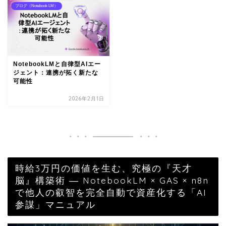
ブログ（Notebook LM）
NotebookLMと自律型AIエー
ジェント：連携が拓く新たな
可能性
2026年2月1日
時給3万円の価値を生む、究極の『天才
脳』構築術 ― NotebookLM × GAS × n8n
で他人の叡智を完全自動で資産化する「AI
参謀」マニュアル