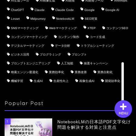
AI生成ツール
AI画像生成
AI開発
AI開発ツール
Anthropic
ChatGPT
Claude
Claude Code
Google
Google AI
Lovart
Midjourney
NotebookLM
SEO対策
会社概要
SNSマーケティング
Webマーケティング
XTEP
コンテンツSEO
コンテンツマーケティング
コンテンツ制作
コード生成
サービス
デジタルマーケティング
データ分析
トラブルシューティング
採用情報
ビジネス活用
プログラミング
プロンプト
プロンプトエンジニアリング
人工知能
抽選キャンペーン
お問い合わせ
検索エンジン最適化
業務効率化
業務改善
業務自動化
機械学習
生成AI
生産性向上
画像生成AI
開発効率化
Popular Post
MENU
1
NotebookLMの日本語PDF文字化け
問題を解決する対策と注意点