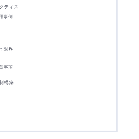
クティス
活用事例
点と限界
注意事項
制構築