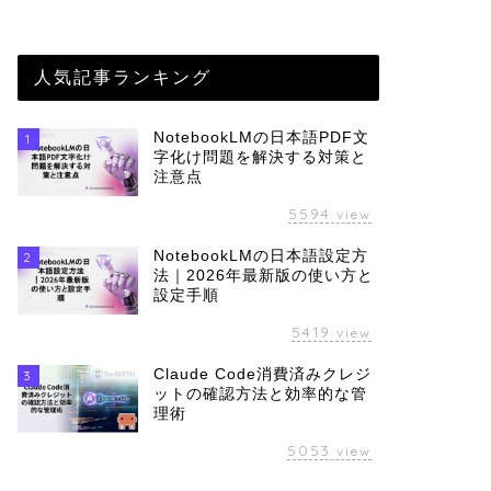
人気記事ランキング
NotebookLMの日本語PDF文
1
字化け問題を解決する対策と
注意点
5594
view
NotebookLMの日本語設定方
2
法｜2026年最新版の使い方と
設定手順
5419
view
Claude Code消費済みクレジ
3
ットの確認方法と効率的な管
理術
5053
view