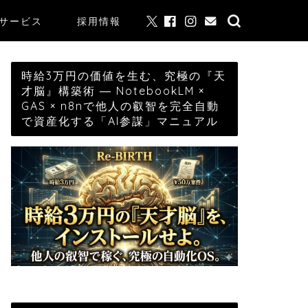
サービス
採用情報
時給3万円の価値を生む、究極の『天
才脳』構築術 ― NotebookLM ×
GAS × n8nで他人の叡智を完全自動
で資産化する「AI参謀」マニュアル