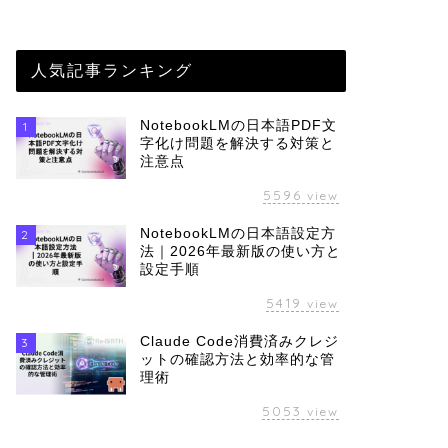
人気記事ランキング
NotebookLMの日本語PDF文
1
字化け問題を解決する対策と
注意点
5596
view
NotebookLMの日本語設定方
2
法｜2026年最新版の使い方と
設定手順
5419
view
Claude Code消費済みクレジ
3
ットの確認方法と効率的な管
理術
5053
view