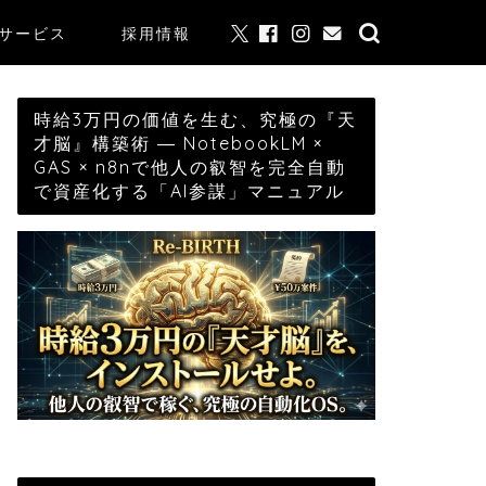
サービス
採用情報
時給3万円の価値を生む、究極の『天
才脳』構築術 ― NotebookLM ×
GAS × n8nで他人の叡智を完全自動
で資産化する「AI参謀」マニュアル