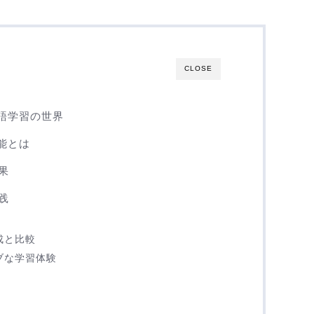
CLOSE
言語学習の世界
機能とは
果
践
成と比較
ブな学習体験