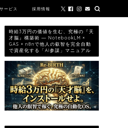
サービス
採用情報
時給3万円の価値を生む、究極の『天
才脳』構築術 ― NotebookLM ×
GAS × n8nで他人の叡智を完全自動
で資産化する「AI参謀」マニュアル