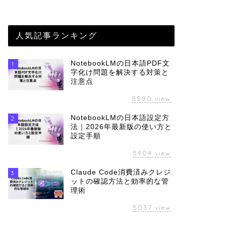
人気記事ランキング
NotebookLMの日本語PDF文
1
字化け問題を解決する対策と
注意点
5590
view
NotebookLMの日本語設定方
2
法｜2026年最新版の使い方と
設定手順
5404
view
Claude Code消費済みクレジ
3
ットの確認方法と効率的な管
理術
5037
view