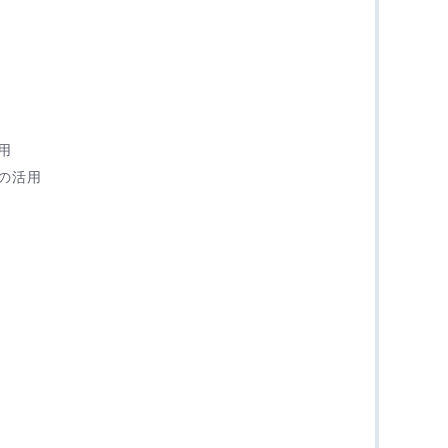
用
用
の活用