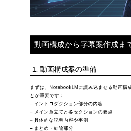
動画構成から字幕案作成ま
1. 動画構成案の準備
まずは、NotebookLMに読み込ませる動
とが重要です：
– イントロダクション部分の内容
– メイン章立てと各セクションの要点
– 具体的な説明内容や事例
– まとめ・結論部分