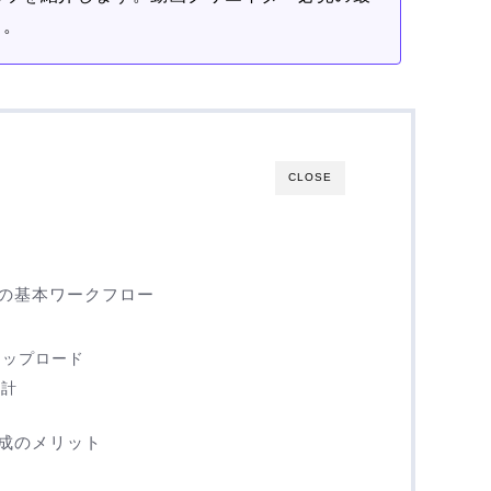
う。
CLOSE
の基本ワークフロー
案アップロード
設計
作成のメリット