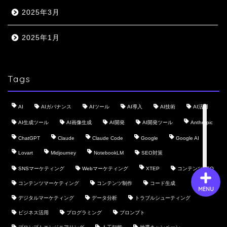
2025年3月
会社概要
2025年1月
サービス
Tags
採用情報
AI
AIガバナンス
AIツール
AI導入
AI技術
AI活用
お問い合わせ
AI生成ツール
AI画像生成
AI開発
AI開発ツール
Anthropic
ChatGPT
Claude
Claude Code
Google
Google AI
Lovart
Midjourney
NotebookLM
SEO対策
SNSマーケティング
Webマーケティング
XTEP
コンテンツSEO
コンテンツマーケティング
コンテンツ制作
コード生成
MENU
デジタルマーケティング
データ分析
トラブルシューティング
ビジネス活用
プログラミング
プロンプト