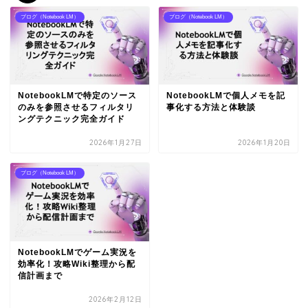
ブログ（Notebook LM）
ブログ（Notebook LM）
NotebookLMで特定のソース
NotebookLMで個人メモを記
のみを参照させるフィルタリ
事化する方法と体験談
ングテクニック完全ガイド
2026年1月27日
2026年1月20日
ブログ（Notebook LM）
NotebookLMでゲーム実況を
効率化！攻略Wiki整理から配
信計画まで
2026年2月12日