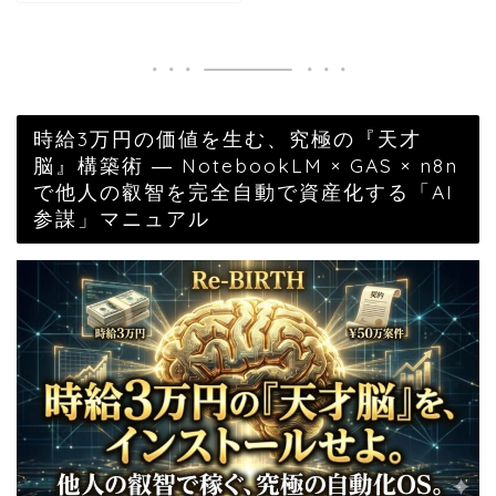
時給3万円の価値を生む、究極の『天才
脳』構築術 ― NotebookLM × GAS × n8n
で他人の叡智を完全自動で資産化する「AI
参謀」マニュアル