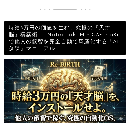
時給3万円の価値を生む、究極の『天才
脳』構築術 ― NotebookLM × GAS × n8n
で他人の叡智を完全自動で資産化する「AI
参謀」マニュアル