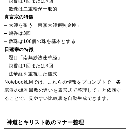
– 焼香は1回または3回
– 数珠は二重輪が一般的
真言宗の特徴
– 大師を敬う「南無大師遍照金剛」
– 焼香は3回
– 数珠は108個の珠を基本とする
日蓮宗の特徴
– 題目「南無妙法蓮華経」
– 焼香は1回または3回
– 法華経を重視した儀式
NotebookLMでは、これらの情報をプロンプトで「各
宗派の焼香回数の違いを表形式で整理して」と依頼す
ることで、見やすい比較表を自動生成できます。
神道とキリスト教のマナー整理