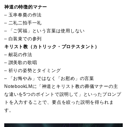
神道の特徴的マナー
– 玉串奉奠の作法
– 二礼二拍手一礼
– 「ご冥福」という言葉は使用しない
– 白装束での参列
キリスト教（カトリック・プロテスタント）
– 献花の作法
– 讃美歌の歌唱
– 祈りの姿勢とタイミング
– 「お悔やみ」ではなく「お慰め」の言葉
NotebookLMに「神道とキリスト教の葬儀マナーの主
な違いを5つのポイントで説明して」といったプロンプ
トを入力することで、要点を絞った説明を得られま
す。