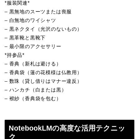
*服装関連*
– 黒無地のスーツまたは喪服
– 白無地のワイシャツ
– 黒ネクタイ（光沢のないもの）
– 黒革靴と黒靴下
– 最小限のアクセサリー
*持参品*
– 香典（新札は避ける）
– 香典袋（蓮の花模様は仏教用）
– 数珠（貸し借りはマナー違反）
– ハンカチ（白または黒）
– 袱紗（香典袋を包む）
NotebookLMの高度な活用テクニッ
ク